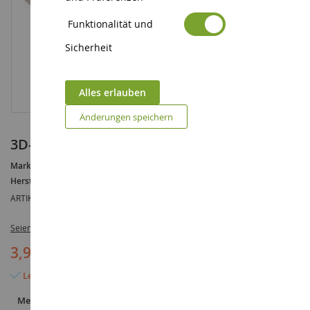
Funktionalität und
Sicherheit
Alles erlauben
Änderungen speichern
3D-Puzzle - Tiere
Marke :
AUCUNE
Hersteller :
LEGLER
ARTIKELREFERENZ :
LEGL3423
Seien Sie der Erste, der dieses Produkt bewertet
3,95 €
Letzter Artikel auf Lager
Menge