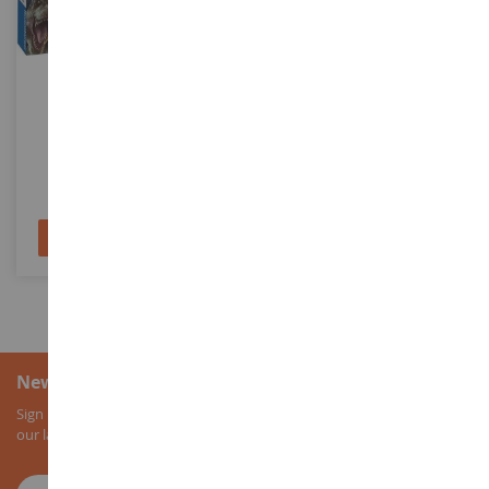
MASSSTAB
MASSSTAB
Riesenpuzzle 125 Teile
1000 Teile Puzzle Magische
JURASSIC WORLD
Reise
RAV056903
SCM58964
14,90 €
13,90 €
In den Warenkorb
In den Warenkorb
Newsletter-Anmeldung
Sign up for our newsletter to receive all our special offers, as well as
our latest news about agricultural miniatures.