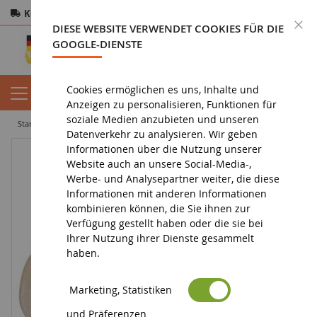
Kostenloser Versand
ab 200€
Sichere Zahlung
S
DIESE WEBSITE VERWENDET COOKIES FÜR DIE
Rücksendungen
innerhalb von 14 Tagen
GOOGLE-DIENSTE
Cookies ermöglichen es uns, Inhalte und
Anzeigen zu personalisieren, Funktionen für
soziale Medien anzubieten und unseren
startseite
spielzeug
puzzles
tiere
3D-Puzzle - Tiere
Datenverkehr zu analysieren. Wir geben
Informationen über die Nutzung unserer
Website auch an unsere Social-Media-,
Werbe- und Analysepartner weiter, die diese
Informationen mit anderen Informationen
kombinieren können, die Sie ihnen zur
Verfügung gestellt haben oder die sie bei
Ihrer Nutzung ihrer Dienste gesammelt
haben.
Marketing, Statistiken
und Präferenzen