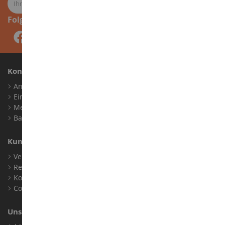
Folge uns
Konto
Anmelden
Ein Konto erstellen
Meine Treuepunkte
Barrierefreiheit: nicht konform
Kundensupport
Verkaufsbedingungen
Rechtliche Informationen
Kontakt
Cookies
Unser Geschäft