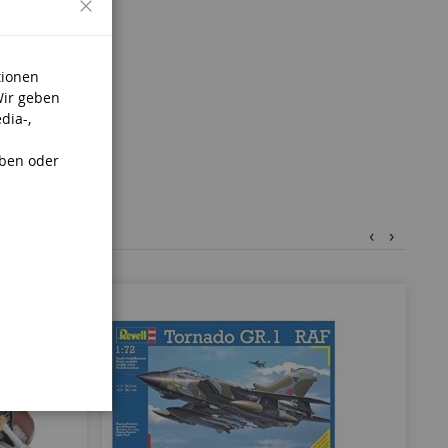
.
tionen
Wir geben
dia-,
aben oder
‹
›