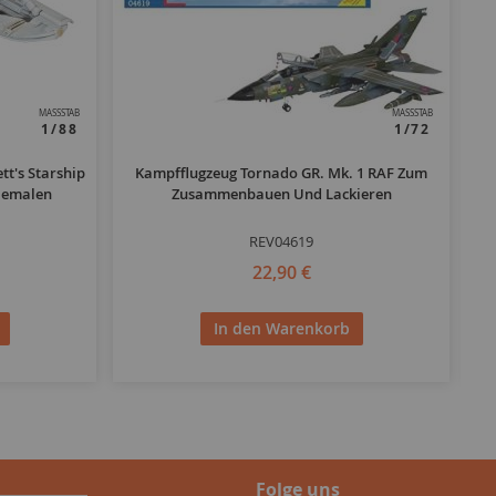
MASSSTAB
MASSSTAB
1/88
1/72
tt's Starship
Kampfflugzeug Tornado GR. Mk. 1 RAF Zum
Bemalen
Zusammenbauen Und Lackieren
REV04619
22,90 €
In den Warenkorb
Folge uns