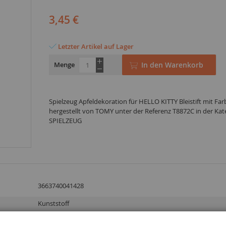
3,45 €
Letzter Artikel auf Lager
Menge
In den Warenkorb
Spielzeug Apfeldekoration für HELLO KITTY Bleistift mit Farb
hergestellt von TOMY unter der Referenz T8872C in der Kat
SPIELZEUG
3663740041428
Kunststoff
3 Jahre und älter