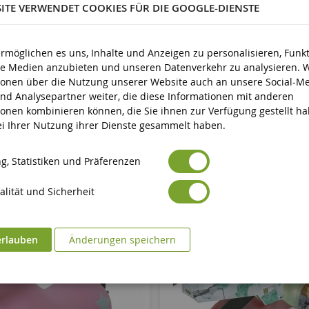
SITE VERWENDET COOKIES FÜR DIE GOOGLE-DIENSTE
Neun
Avertissement : ne convient pas aux enfants de moins de 3 ans
icherheit
ermöglichen es uns, Inhalte und Anzeigen zu personalisieren, Funk
Marquage CE
ale Medien anzubieten und unseren Datenverkehr zu analysieren. 
eit
ionen über die Nutzung unserer Website auch an unsere Social-Me
nd Analysepartner weiter, die diese Informationen mit anderen
ionen kombinieren können, die Sie ihnen zur Verfügung gestellt h
bei Ihrer Nutzung ihrer Dienste gesammelt haben.
g, Statistiken und Präferenzen
lität und Sicherheit
erlauben
Änderungen speichern