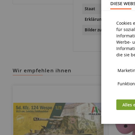
DIESE WEB
Staat
Erklärungen zur Produkts
Cookies 
für sozi
Bilder zur Produktsicherh
Informat
Werbe- u
Informat
die sie 
wir empfehlen ihnen
Marketin
Funktiona
Alles 