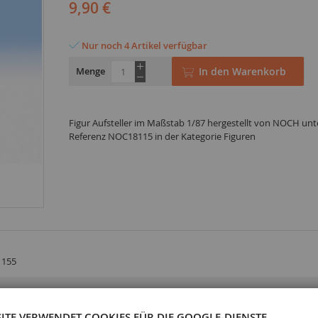
9,90 €
Nur noch 4 Artikel verfügbar
Menge
In den Warenkorb
Figur Aufsteller im Maßstab 1/87 hergestellt von NOCH unt
Referenz NOC18115 in der Kategorie Figuren
1155
SITE VERWENDET COOKIES FÜR DIE GOOGLE-DIENSTE