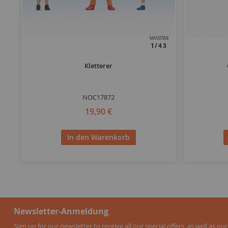
MASSSTAB
1/43
Kletterer
NOC17872
19,90 €
In den Warenkorb
Newsletter-Anmeldung
Sign up for our newsletter to receive all our special offers, as well as our