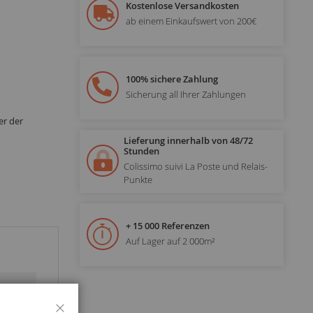
Kostenlose Versandkosten
ab einem Einkaufswert von 200€
100% sichere Zahlung
Sicherung all Ihrer Zahlungen
er der
Lieferung innerhalb von 48/72
Stunden
Colissimo suivi La Poste und Relais-
Punkte
+ 15 000 Referenzen
Auf Lager auf 2 000m²
Schließen