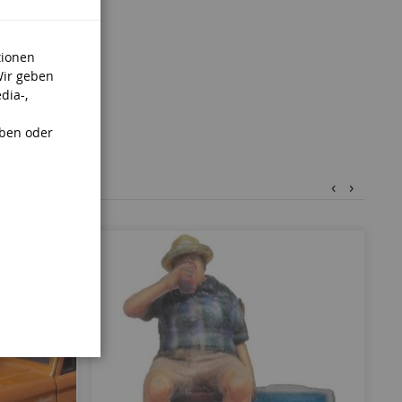
tionen
Wir geben
dia-,
aben oder
‹
›