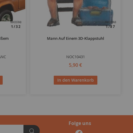
MASSSTAB
MASSSTAB
1/32
1/87
eißem
Mann Auf Einem 3D-Klappstuhl
ANC
NOC10431
5,90 €
In den Warenkorb
Folge uns