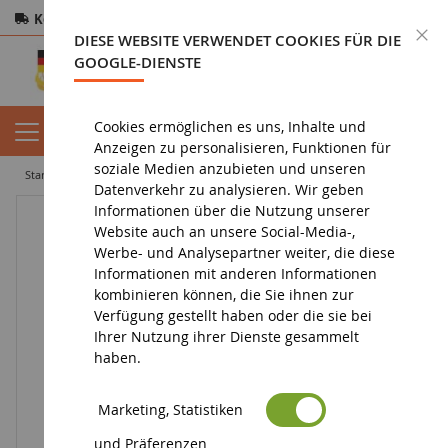
Kostenloser Versand
ab 200€
Sichere Zahlung
S
DIESE WEBSITE VERWENDET COOKIES FÜR DIE
Rücksendungen
innerhalb von 14 Tagen
GOOGLE-DIENSTE
Cookies ermöglichen es uns, Inhalte und
Anzeigen zu personalisieren, Funktionen für
soziale Medien anzubieten und unseren
startseite
diorama
zubehör
barriere/zaun
Bauernhof-Zaun
Datenverkehr zu analysieren. Wir geben
Informationen über die Nutzung unserer
Website auch an unsere Social-Media-,
Werbe- und Analysepartner weiter, die diese
Informationen mit anderen Informationen
kombinieren können, die Sie ihnen zur
Verfügung gestellt haben oder die sie bei
Ihrer Nutzung ihrer Dienste gesammelt
haben.
Marketing, Statistiken
und Präferenzen