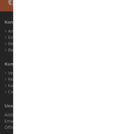
Konto
Anmelden
Ein Konto erstellen
Meine Treuepunkte
Barrierefreiheit: nicht konform
Kundensupport
Verkaufsbedingungen
Rechtliche Informationen
Kontakt
Cookies
Unser Geschäft
Address : ZA LE Chemin, 61800 Montsecret
Email :
info@collect-world.de
Öffnungszeiten: Montag bis Samstag / 9:00 bis 18:00 Uhr