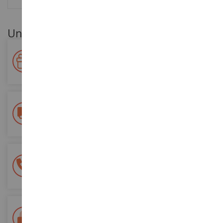
Unsere Kundenvorteile
Ihre Treue wird belohnt!
Sammeln Sie bei Ihren Einkäufen Punkte und verwenden Sie
diese für zukünftige Bestellungen
Kostenlose Versandkosten
ab einem Einkaufswert von 200€
100% sichere Zahlung
Sicherung all Ihrer Zahlungen
Lieferung innerhalb von 48/72 Stunden
Colissimo suivi La Poste und Relais-Punkte