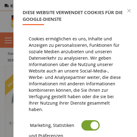
Kostenloser Versand
ab 200€
Sichere Zahlung
S
DIESE WEBSITE VERWENDET COOKIES FÜR DIE
Rücksendungen
innerhalb von 14 Tagen
GOOGLE-DIENSTE
Cookies ermöglichen es uns, Inhalte und
Anzeigen zu personalisieren, Funktionen für
soziale Medien anzubieten und unseren
startseite
miniaturfahrzeug
sonderangebote : miniaturfahrzeug
Datenverkehr zu analysieren. Wir geben
BERLIET TCH CLC 1974 RATP
Informationen über die Nutzung unserer
Website auch an unsere Social-Media-,
-24
%
Werbe- und Analysepartner weiter, die diese
Informationen mit anderen Informationen
kombinieren können, die Sie ihnen zur
Verfügung gestellt haben oder die sie bei
Ihrer Nutzung ihrer Dienste gesammelt
haben.
Marketing, Statistiken
und Präferenzen