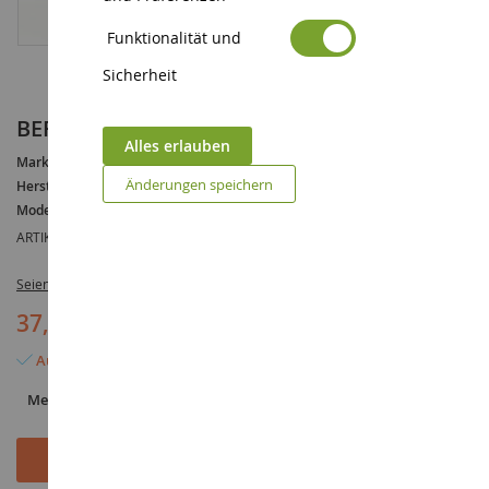
Funktionalität und
Sicherheit
BERLIET TCH CLC 1974 RATP
Alles erlauben
Marke :
BERLIET
Änderungen speichern
Hersteller :
IXOMODELS
Modell :
TCH
ARTIKELREFERENZ :
IXOPCT065
Seien Sie der Erste, der dieses Produkt bewertet
37,90 €
49,90 €
(-12,00 €)
Auf Lager
Menge
In den Warenkorb