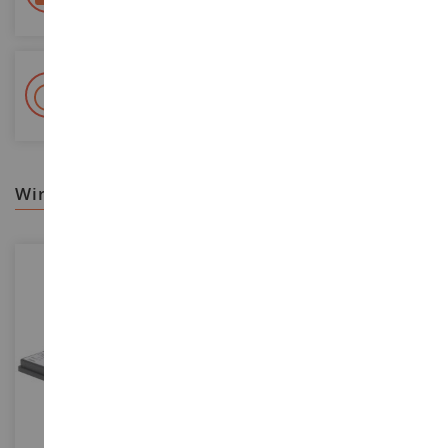
+ 15 000 Referenzen
Auf Lager auf 2 000m²
wir empfehlen ihnen
MASSSTAB
MASSSTAB
1/43
1/43