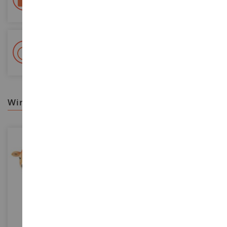
Colissimo suivi La Poste und Relais-Punkte
+ 15 000 Referenzen
Auf Lager auf 2 000m²
wir empfehlen ihnen
MASSSTAB
MASSSTAB