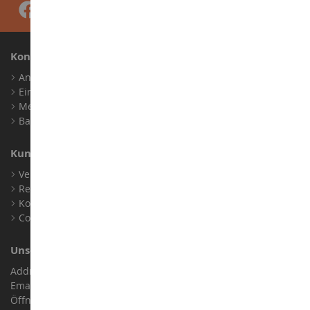
Konto
Anmelden
Ein Konto erstellen
Meine Treuepunkte
Barrierefreiheit: nicht konform
Kundensupport
Verkaufsbedingungen
Rechtliche Informationen
Kontakt
Cookies
Unser Geschäft
Address : ZA LE Chemin, 61800 Montsecret
Email :
info@collect-world.de
Öffnungszeiten: Montag bis Samstag / 9:00 bis 18:00 Uhr