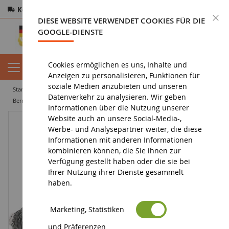
Kostenloser Versand
ab 200€
Sichere Zahlung
S
DIESE WEBSITE VERWENDET COOKIES FÜR DIE
Rücksendungen
innerhalb von 14 Tagen
GOOGLE-DIENSTE
Cookies ermöglichen es uns, Inhalte und
Anzeigen zu personalisieren, Funktionen für
soziale Medien anzubieten und unseren
startseite
figurin
tierfigur
figuren bauernhoftiere
Datenverkehr zu analysieren. Wir geben
Berner Sennenhund weiblich
Informationen über die Nutzung unserer
Website auch an unsere Social-Media-,
Werbe- und Analysepartner weiter, die diese
Informationen mit anderen Informationen
kombinieren können, die Sie ihnen zur
Verfügung gestellt haben oder die sie bei
Ihrer Nutzung ihrer Dienste gesammelt
haben.
Marketing, Statistiken
und Präferenzen