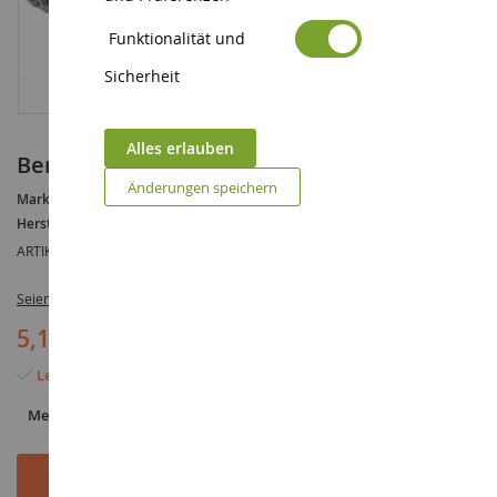
Funktionalität und
Sicherheit
Alles erlauben
Berner Sennenhund weiblich
Änderungen speichern
Marke :
AUCUNE
Hersteller :
SCHLEICH
ARTIKELREFERENZ :
SHL16397
Seien Sie der Erste, der dieses Produkt bewertet
5,19 €
Letzter Artikel auf Lager
Menge
In den Warenkorb