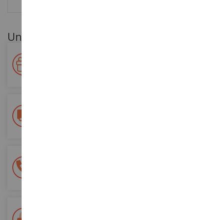
BEWERTUNGEN
Unsere Kundenvorteile
Ihre Treue wird belohnt!
Sammeln Sie bei Ihren Einkäufen Punkte und verwenden Sie
diese für zukünftige Bestellungen
Kostenlose Versandkosten
ab einem Einkaufswert von 200€
100% sichere Zahlung
Sicherung all Ihrer Zahlungen
Lieferung innerhalb von 48/72 Stunden