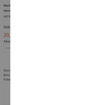
Marke :
AUCUNE
Hersteller :
NOCH
ARTIKELREFERENZ :
NOC07420
Seien Sie der Erste, der dieses Produkt bewertet
20,90 €
Abonnieren Sie die Benachrichtigung über die Wiederverfügbarkeit
Abonnieren
Diorama Blühende Rapsfelder 22x20cm mit roten und blauen
Büscheln - hergestellt von NOCH unter der Referenz NOC07420 in der
Kategorie Vegetation
ZUSÄTZLICHE INFORMATIONEN