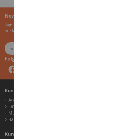
Newsletter-Anmeldung
Sign up for our newsletter to receive all our special offers, as well as
our latest news about agricultural miniatures.
Folge uns
Konto
Anmelden
Ein Konto erstellen
Meine Treuepunkte
Barrierefreiheit: nicht konform
Kundensupport