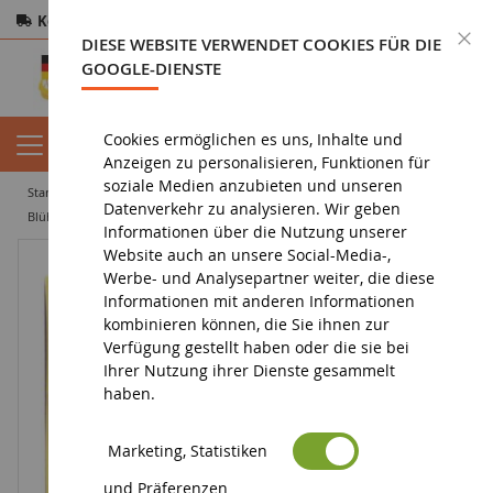
Kostenloser Versand
ab 200€
Sichere Zahlung
S
DIESE WEBSITE VERWENDET COOKIES FÜR DIE
Rücksendungen
innerhalb von 14 Tagen
GOOGLE-DIENSTE
Cookies ermöglichen es uns, Inhalte und
Anzeigen zu personalisieren, Funktionen für
soziale Medien anzubieten und unseren
startseite
diorama
vegetation
teppich
Datenverkehr zu analysieren. Wir geben
Blühende Rapsfelder 22x20cm mit roten und blauen Büscheln
Informationen über die Nutzung unserer
Website auch an unsere Social-Media-,
Werbe- und Analysepartner weiter, die diese
Informationen mit anderen Informationen
kombinieren können, die Sie ihnen zur
Verfügung gestellt haben oder die sie bei
Ihrer Nutzung ihrer Dienste gesammelt
haben.
Marketing, Statistiken
und Präferenzen