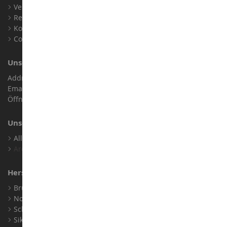
Verkaufsbedingungen
Rechtliche Informationen
Kontakt
Cookies
Unser Geschäft
Address : ZA LE Chemin, 61800 Montsecret
Email :
info@collect-world.de
Öffnungszeiten: Montag bis Samstag / 9:00 bis 18:00 Uhr
Unsere Marken
Alle Unsere Marken Ansehen
Archiv
Hersteller
Bruder
Norev
Schuco
Siku