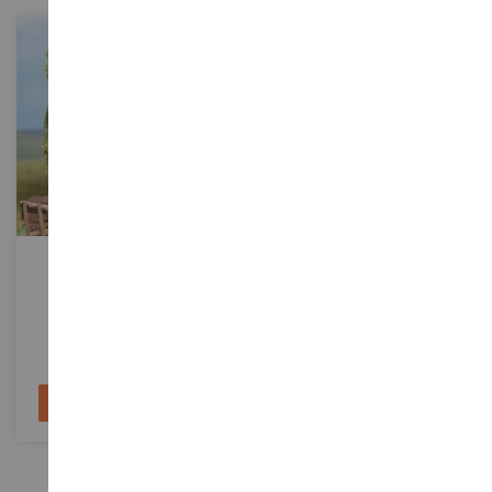
MASSSTAB
MASSSTAB
Trauerweide 10 Cm
Realistisches Hellgrünes
Wiesengras – 28 X 14 Cm
NOC21770
HEK1590
9,90 €
14,90 €
In den Warenkorb
In den Warenkorb