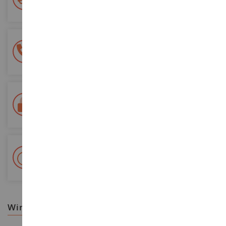
ab einem Einkaufswert von 200€
100% sichere Zahlung
Sicherung all Ihrer Zahlungen
Lieferung innerhalb von 48/72 Stunden
Colissimo suivi La Poste und Relais-Punkte
+ 15 000 Referenzen
Auf Lager auf 2 000m²
wir empfehlen ihnen