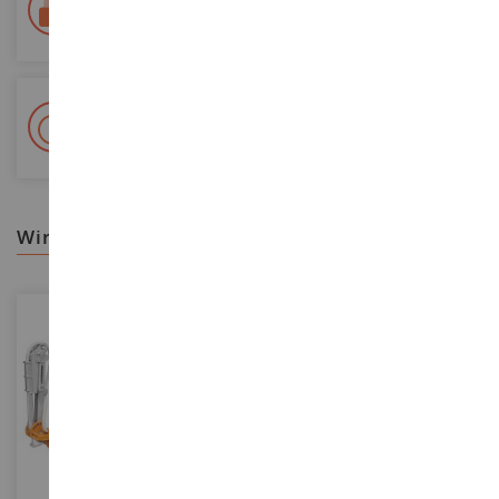
Lieferung innerhalb von 48/72 Stunden
Colissimo suivi La Poste und Relais-Punkte
+ 15 000 Referenzen
Auf Lager auf 2 000m²
wir empfehlen ihnen
MASSSTAB
1/16