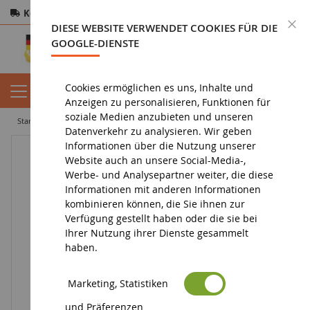
Kostenloser Versand
ab 200€
Sichere Zahlung
S
DIESE WEBSITE VERWENDET COOKIES FÜR DIE
Rücksendungen
innerhalb von 14 Tagen
GOOGLE-DIENSTE
Cookies ermöglichen es uns, Inhalte und
Anzeigen zu personalisieren, Funktionen für
soziale Medien anzubieten und unseren
startseite
spielzeug
spielzeug für jungen
Boomco Pfeilwerfer
Datenverkehr zu analysieren. Wir geben
Informationen über die Nutzung unserer
Website auch an unsere Social-Media-,
Werbe- und Analysepartner weiter, die diese
Informationen mit anderen Informationen
kombinieren können, die Sie ihnen zur
Verfügung gestellt haben oder die sie bei
Ihrer Nutzung ihrer Dienste gesammelt
haben.
Marketing, Statistiken
und Präferenzen