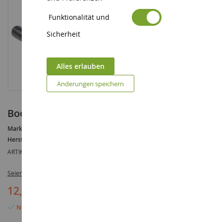
Funktionalität und
Sicherheit
Alles erlauben
Änderungen speichern
Boomco Pfeilwerfer
Marke :
AUCUNE
Hersteller :
MATTEL
ARTIKELREFERENZ :
MATDHD57
Seien Sie der Erste, der dieses Produkt bewertet
12,90 €
Nur noch 6 Artikel verfügbar