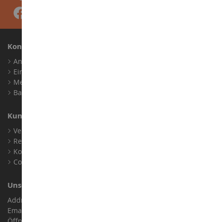
Konto
Anmelden
Ein Konto erstellen
Meine Treuepunkte
Barrierefreiheit: nicht konform
Kundensupport
Verkaufsbedingungen
Rechtliche Informationen
Kontakt
Cookies
Unser Geschäft
Address : ZA LE Chemin, 61800 Montsecret
Email :
info@collect-world.de
Öffnungszeiten: Montag bis Samstag / 9:00 bis 18:00 Uhr