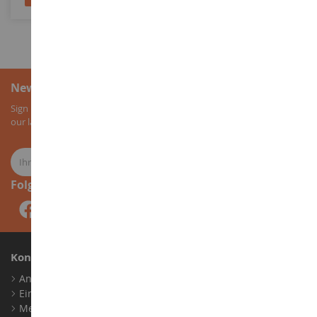
Newsletter-Anmeldung
Sign up for our newsletter to receive all our special offers, as well as
our latest news about agricultural miniatures.
Folge uns
Konto
Anmelden
Ein Konto erstellen
Meine Treuepunkte