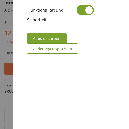
Hersteller :
BRUDER
Funktionalität und
ARTIKELREFERENZ :
BRU62604
Sicherheit
Seien Sie der Erste, der dieses Produkt bewertet
12,90 €
Alles erlauben
Auf Lager
Änderungen speichern
Menge
In den Warenkorb
Spielzeug Braune Tore und Zubringer im Maßstab 1/16 hergestellt von
BRUDER unter der Referenz BRU62604 in der Kategorie Diorama
ZUSÄTZLICHE INFORMATIONEN