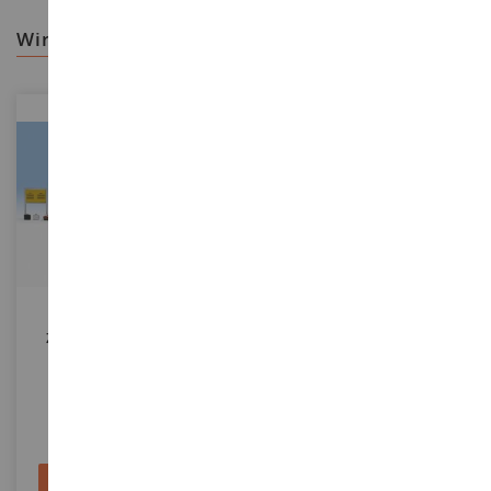
wir empfehlen ihnen
MASSSTAB
MASSSTAB
1/87
1/16
Zubehör Für Bahnsteige
GATOR JOHN DEERE Mit Figur
Maßstab: 1/16
NOC14810
BRU2490
13,90 €
30,90 €
In den Warenkorb
In den Warenkorb