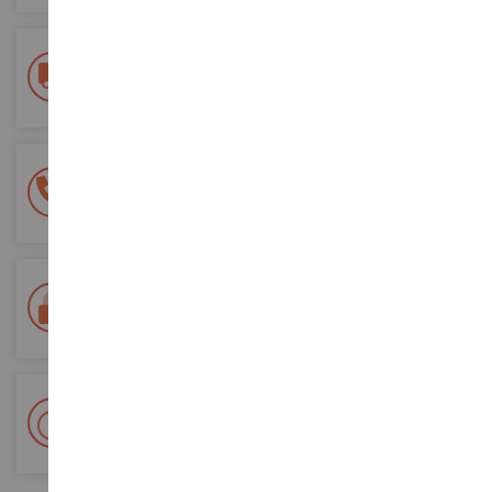
Kostenlose Versandkosten
ab einem Einkaufswert von 200€
100% sichere Zahlung
Sicherung all Ihrer Zahlungen
Lieferung innerhalb von 48/72 Stunden
Colissimo suivi La Poste und Relais-Punkte
+ 15 000 Referenzen
Auf Lager auf 2 000m²