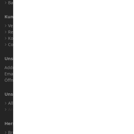
Barrierefreiheit: nicht konform
Kundensupport
Verkaufsbedingungen
Rechtliche Informationen
Kontakt
Cookies
Unser Geschäft
Address : ZA LE Chemin, 61800 Montsecret
Email :
info@collect-world.de
Öffnungszeiten: Montag bis Samstag / 9:00 bis 18:00 Uhr
Unsere Marken
Alle Unsere Marken Ansehen
Archiv
Hersteller
Bruder