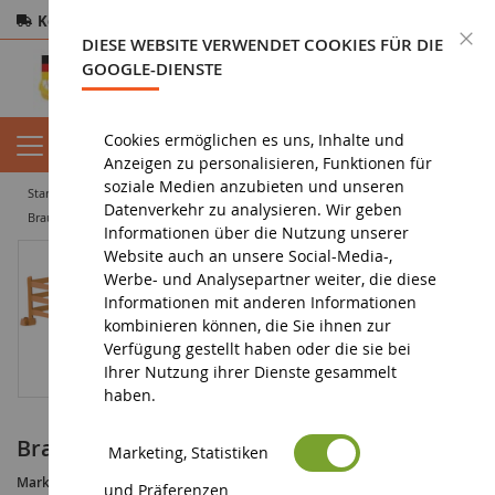
Kostenloser Versand
ab 200€
Sichere Zahlung
S
DIESE WEBSITE VERWENDET COOKIES FÜR DIE
Rücksendungen
innerhalb von 14 Tagen
GOOGLE-DIENSTE
Cookies ermöglichen es uns, Inhalte und
Anzeigen zu personalisieren, Funktionen für
soziale Medien anzubieten und unseren
startseite
diorama
zubehör
barriere/zaun
Datenverkehr zu analysieren. Wir geben
Braune Tore und Zubringer
Informationen über die Nutzung unserer
Website auch an unsere Social-Media-,
Werbe- und Analysepartner weiter, die diese
Informationen mit anderen Informationen
kombinieren können, die Sie ihnen zur
Verfügung gestellt haben oder die sie bei
Ihrer Nutzung ihrer Dienste gesammelt
haben.
Braune Tore und Zubringer
Marketing, Statistiken
Marke :
AUCUNE
und Präferenzen