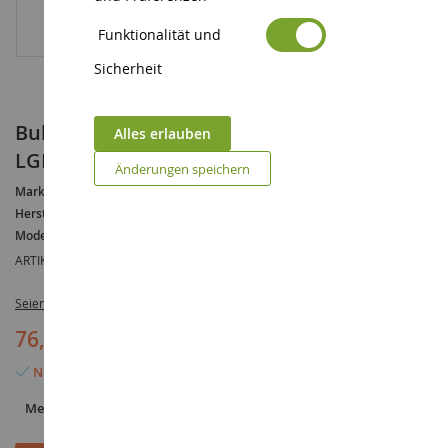
Funktionalität und
Sicherheit
Bulldozer mit Aufreißer CATERPILLAR D5K2
Alles erlauben
LGP
Änderungen speichern
Marke :
CATERPILLAR
Hersteller :
DIECAST MASTERS
Modell :
D5
ARTIKELREFERENZ :
DCM85281
Seien Sie der Erste, der dieses Produkt bewertet
76,90 €
Nur noch 6 Artikel verfügbar
Menge