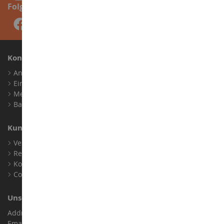
Folge uns
Konto
Anmelden
Ein Konto erstellen
Meine Treuepunkte
Barrierefreiheit: nicht konform
Kundensupport
Verkaufsbedingungen
Rechtliche Informationen
Kontakt
Cookies
Unser Geschäft
Address : ZA LE Chemin, 61800 Montsecret
Email :
info@collect-world.de