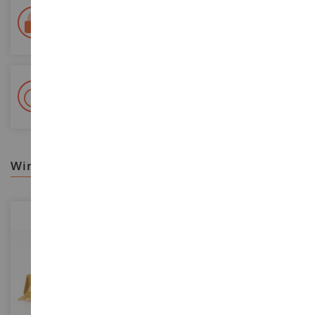
Lieferung innerhalb von 48/72 Stunden
Colissimo suivi La Poste und Relais-Punkte
+ 15 000 Referenzen
Auf Lager auf 2 000m²
wir empfehlen ihnen