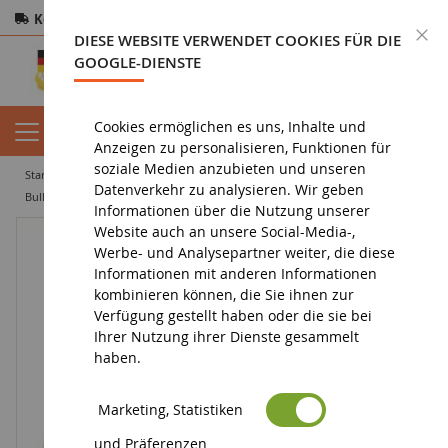
Kostenloser Versand
ab 200€
Sichere Zahlung
S
DIESE WEBSITE VERWENDET COOKIES FÜR DIE
Rücksendungen
innerhalb von 14 Tagen
GOOGLE-DIENSTE
Cookies ermöglichen es uns, Inhalte und
Anzeigen zu personalisieren, Funktionen für
soziale Medien anzubieten und unseren
startseite
tiefbau miniatur
bulldozer
Datenverkehr zu analysieren. Wir geben
Bulldozer mit Aufreißer CATERPILLAR D5K2 LGP
Informationen über die Nutzung unserer
Website auch an unsere Social-Media-,
Werbe- und Analysepartner weiter, die diese
Informationen mit anderen Informationen
kombinieren können, die Sie ihnen zur
Verfügung gestellt haben oder die sie bei
Ihrer Nutzung ihrer Dienste gesammelt
haben.
Marketing, Statistiken
und Präferenzen