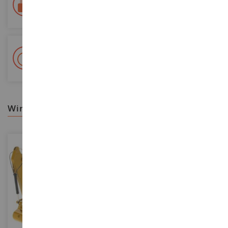
Colissimo suivi La Poste und Relais-Punkte
+ 15 000 Referenzen
Auf Lager auf 2 000m²
wir empfehlen ihnen
MASSSTAB
MASSSTAB
1/50
1/48