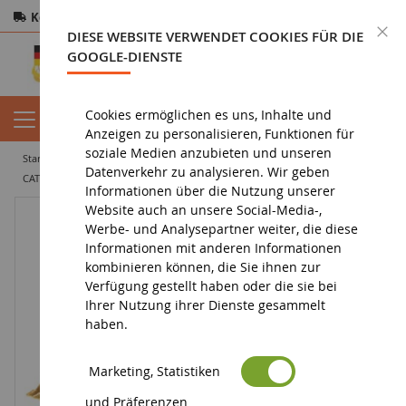
Kostenloser Versand
ab 200€
Sichere Zahlung
S
DIESE WEBSITE VERWENDET COOKIES FÜR DIE
Rücksendungen
innerhalb von 14 Tagen
GOOGLE-DIENSTE
Cookies ermöglichen es uns, Inhalte und
Anzeigen zu personalisieren, Funktionen für
soziale Medien anzubieten und unseren
startseite
tiefbau miniatur
miniaturbagger
Datenverkehr zu analysieren. Wir geben
CATERPILLAR 365C Hochlöffel auf Metallketten mit Fahrer
Informationen über die Nutzung unserer
Website auch an unsere Social-Media-,
Werbe- und Analysepartner weiter, die diese
Informationen mit anderen Informationen
kombinieren können, die Sie ihnen zur
Verfügung gestellt haben oder die sie bei
Ihrer Nutzung ihrer Dienste gesammelt
haben.
Marketing, Statistiken
und Präferenzen