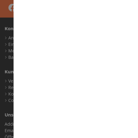
Konto
Anmelden
Ein Konto erstellen
Meine Treuepunkte
Barrierefreiheit: nicht konform
Kundensupport
Verkaufsbedingungen
Rechtliche Informationen
Kontakt
Cookies
Unser Geschäft
Address : ZA LE Chemin, 61800 Montsecret
Email :
info@collect-world.de
Öffnungszeiten: Montag bis Samstag / 9:00 bis 18:00 Uhr