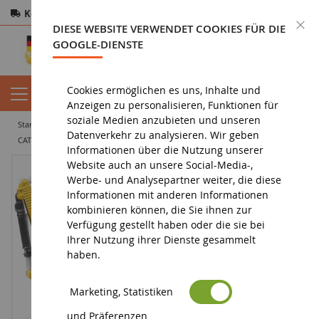
Kostenloser Versand
ab 200€
Sichere Zahlung
S
DIESE WEBSITE VERWENDET COOKIES FÜR DIE
Rücksendungen
innerhalb von 14 Tagen
GOOGLE-DIENSTE
Cookies ermöglichen es uns, Inhalte und
Anzeigen zu personalisieren, Funktionen für
soziale Medien anzubieten und unseren
startseite
tiefbau miniatur
minibagger
Datenverkehr zu analysieren. Wir geben
CATERPILLAR Crawler Minibagger Maßstab: 1/16
Informationen über die Nutzung unserer
Website auch an unsere Social-Media-,
Werbe- und Analysepartner weiter, die diese
Informationen mit anderen Informationen
kombinieren können, die Sie ihnen zur
Verfügung gestellt haben oder die sie bei
Ihrer Nutzung ihrer Dienste gesammelt
haben.
Marketing, Statistiken
und Präferenzen