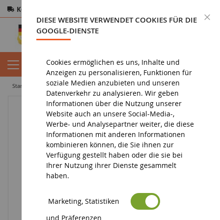
Kostenloser Versand
ab 200€
Sichere Zahlung
S
DIESE WEBSITE VERWENDET COOKIES FÜR DIE
Rücksendungen
innerhalb von 14 Tagen
GOOGLE-DIENSTE
Cookies ermöglichen es uns, Inhalte und
Anzeigen zu personalisieren, Funktionen für
soziale Medien anzubieten und unseren
startseite
spielzeug
holzspielzeug
Clown Nummer 5
Datenverkehr zu analysieren. Wir geben
Informationen über die Nutzung unserer
Website auch an unsere Social-Media-,
Werbe- und Analysepartner weiter, die diese
Informationen mit anderen Informationen
kombinieren können, die Sie ihnen zur
Verfügung gestellt haben oder die sie bei
Ihrer Nutzung ihrer Dienste gesammelt
haben.
Marketing, Statistiken
und Präferenzen