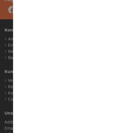
Konto
Anmelden
Ein Konto erstellen
Meine Treuepunkte
Barrierefreiheit: nicht konform
Kundensupport
Verkaufsbedingungen
Rechtliche Informationen
Kontakt
Cookies
Unser Geschäft
Address : ZA LE Chemin, 61800 Montsecret
Email :
info@collect-world.de