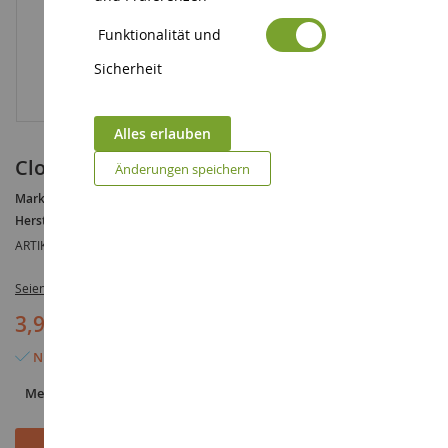
Funktionalität und
Sicherheit
Alles erlauben
Clown Nummer 5
Änderungen speichern
Marke :
AUCUNE
Hersteller :
SEVI
ARTIKELREFERENZ :
SEVI82215
Seien Sie der Erste, der dieses Produkt bewertet
3,95 €
Nur noch 2 Artikel verfügbar
Menge