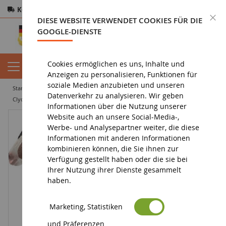
Kostenloser Versand
ab 200€
Sichere Zahlung
S
DIESE WEBSITE VERWENDET COOKIES FÜR DIE
Rücksendungen
innerhalb von 14 Tagen
GOOGLE-DIENSTE
Cookies ermöglichen es uns, Inhalte und
Anzeigen zu personalisieren, Funktionen für
soziale Medien anzubieten und unseren
startseite
figurin
tierfigur
figuren bauernhoftiere
Datenverkehr zu analysieren. Wir geben
Clydesdale-Stute
Informationen über die Nutzung unserer
Website auch an unsere Social-Media-,
Werbe- und Analysepartner weiter, die diese
Informationen mit anderen Informationen
kombinieren können, die Sie ihnen zur
Verfügung gestellt haben oder die sie bei
Ihrer Nutzung ihrer Dienste gesammelt
haben.
Marketing, Statistiken
und Präferenzen