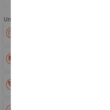
BEWERTUNGEN
Unsere Kundenvorteile
Ihre Treue wird belohnt!
Sammeln Sie bei Ihren Einkäufen Punkte und verwenden Sie
diese für zukünftige Bestellungen
Kostenlose Versandkosten
ab einem Einkaufswert von 200€
100% sichere Zahlung
Sicherung all Ihrer Zahlungen
Lieferung innerhalb von 48/72 Stunden