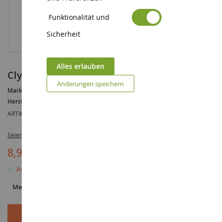
Funktionalität und
Sicherheit
Alles erlauben
Clydesdale-Stute
Änderungen speichern
Marke :
AUCUNE
Hersteller :
SCHLEICH
ARTIKELREFERENZ :
SHL13809
Seien Sie der Erste, der dieses Produkt bewertet
8,99 €
Auf Lager
Menge
In den Warenkorb