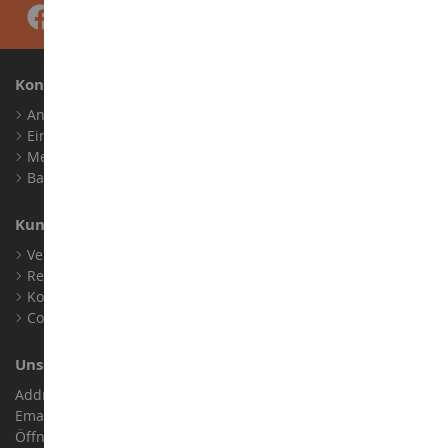
Konto
Anmelden
Ein Konto erstellen
Meine Treuepunkte
Barrierefreiheit: nicht konform
Kundensupport
Verkaufsbedingungen
Rechtliche Informationen
Kontakt
Cookies
Unser Geschäft
Address : ZA LE Chemin, 61800 Montsecret
Email :
info@collect-world.de
Öffnungszeiten: Montag bis Samstag / 9:00 bis 18:00 Uhr