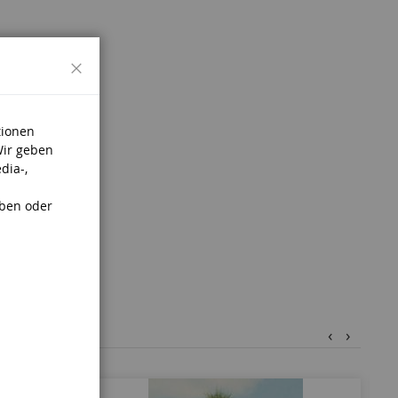
Schließen
tionen
Wir geben
dia-,
aben oder
‹
›