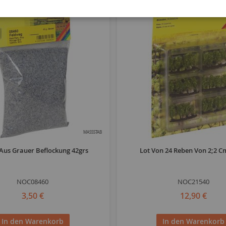
MASSSTAB
Aus Grauer Beflockung 42grs
Lot Von 24 Reben Von 2;2 
NOC08460
NOC21540
3,50 €
12,90 €
In den Warenkorb
In den Warenkorb