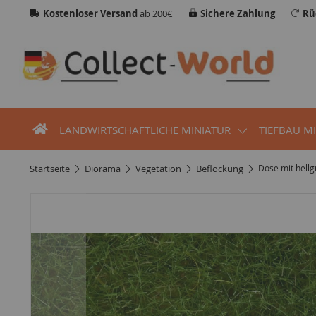
Kostenloser Versand
ab 200€
Sichere Zahlung
Rü
LANDWIRTSCHAFTLICHE MINIATUR
TIEFBAU M
startseite
diorama
vegetation
beflockung
Dose mit hell