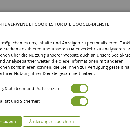
SITE VERWENDET COOKIES FÜR DIE GOOGLE-DIENSTE
0923
ermöglichen es uns, Inhalte und Anzeigen zu personalisieren, Funk
d älter
ale Medien anzubieten und unseren Datenverkehr zu analysieren. 
ionen über die Nutzung unserer Website auch an unsere Social-Me
nd Analysepartner weiter, die diese Informationen mit anderen
ionen kombinieren können, die Sie ihnen zur Verfügung gestellt h
bei Ihrer Nutzung ihrer Dienste gesammelt haben.
g, Statistiken und Präferenzen
lität und Sicherheit
erlauben
Änderungen speichern