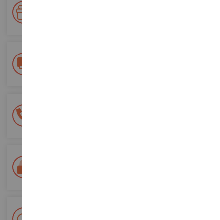
Ihre Treue wird belohnt!
Sammeln Sie bei Ihren Einkäufen Punkte und verwenden Sie
diese für zukünftige Bestellungen
Kostenlose Versandkosten
ab einem Einkaufswert von 200€
100% sichere Zahlung
Sicherung all Ihrer Zahlungen
Lieferung innerhalb von 48/72 Stunden
Colissimo suivi La Poste und Relais-Punkte
+ 15 000 Referenzen