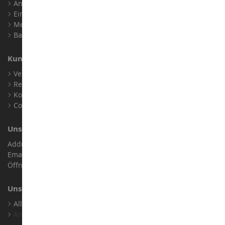
Anmelden
Ein Konto erstellen
Meine Treuepunkte
Barrierefreiheit: nicht konform
Kundensupport
Verkaufsbedingungen
Rechtliche Informationen
Kontakt
Cookies
Unser Geschäft
Address : ZA LE Chemin, 61800 Montsecret
Email :
info@collect-world.de
Öffnungszeiten: Montag bis Samstag / 9:00 bis 18:00 Uhr
Unsere Marken
Alle Unsere Marken Ansehen
Archiv