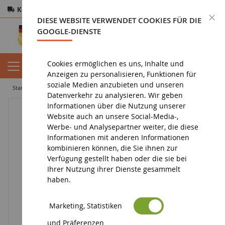
Kostenloser Versand
ab 200€
Sichere Zahlung
S
DIESE WEBSITE VERWENDET COOKIES FÜR DIE
Rücksendungen
innerhalb von 14 Tagen
GOOGLE-DIENSTE
Cookies ermöglichen es uns, Inhalte und
Anzeigen zu personalisieren, Funktionen für
soziale Medien anzubieten und unseren
startseite
diorama
vegetation
bäume
Eiche 18 cm
Datenverkehr zu analysieren. Wir geben
Informationen über die Nutzung unserer
Website auch an unsere Social-Media-,
Werbe- und Analysepartner weiter, die diese
Informationen mit anderen Informationen
kombinieren können, die Sie ihnen zur
Verfügung gestellt haben oder die sie bei
Ihrer Nutzung ihrer Dienste gesammelt
haben.
Marketing, Statistiken
und Präferenzen