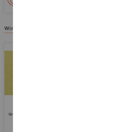
Auf Lager auf 2 000m²
wir empfehlen ihnen
MASSSTAB
MASSSTAB
Beutel Mit Goldgelber
Set Mit 4 Pappeln 13 Cm
Grasbeflockung 2;5 Mm 20 G
NOC08324
HEK1737