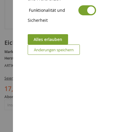
Funktionalität und
Sicherheit
Alles erlauben
Eiche 18 cm
Änderungen speichern
Marke :
AUCUNE
Hersteller :
HEKI
ARTIKELREFERENZ :
HEK1740
Seien Sie der Erste, der dieses Produkt bewertet
17,90 €
Abonnieren Sie die Benachrichtigung über die Wiederverfügbarkeit
Abonnieren