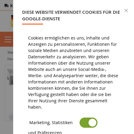
Kostenloser Versand
ab 200€
Sichere Zahlung
S
DIESE WEBSITE VERWENDET COOKIES FÜR DIE
Rücksendungen
innerhalb von 14 Tagen
GOOGLE-DIENSTE
Cookies ermöglichen es uns, Inhalte und
Anzeigen zu personalisieren, Funktionen für
soziale Medien anzubieten und unseren
startseite
tiefbau miniatur
miniatur-lastwagen
Datenverkehr zu analysieren. Wir geben
Feuerwehrauto MERCEDES großer Maßstab Ech:1/87
Informationen über die Nutzung unserer
Website auch an unsere Social-Media-,
Werbe- und Analysepartner weiter, die diese
Informationen mit anderen Informationen
kombinieren können, die Sie ihnen zur
Verfügung gestellt haben oder die sie bei
Ihrer Nutzung ihrer Dienste gesammelt
haben.
Marketing, Statistiken
und Präferenzen