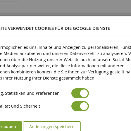
0000
SITE VERWENDET COOKIES FÜR DIE GOOGLE-DIENSTE
ermöglichen es uns, Inhalte und Anzeigen zu personalisieren, Funk
ale Medien anzubieten und unseren Datenverkehr zu analysieren. 
Kunststoff
ionen über die Nutzung unserer Website auch an unsere Social-Me
nd Analysepartner weiter, die diese Informationen mit anderen
d älter
ionen kombinieren können, die Sie ihnen zur Verfügung gestellt h
bei Ihrer Nutzung ihrer Dienste gesammelt haben.
g, Statistiken und Präferenzen
lität und Sicherheit
erlauben
Änderungen speichern