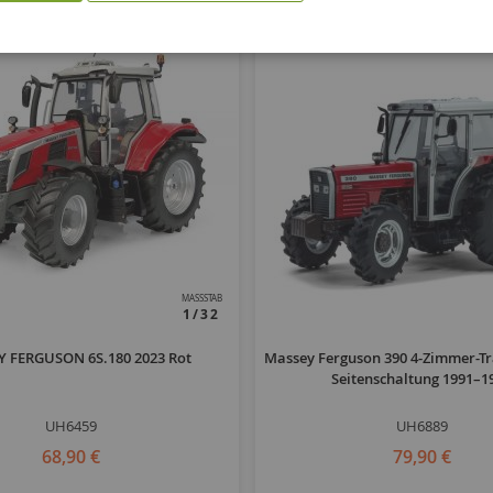
MASSSTAB
1/32
 FERGUSON 6S.180 2023 Rot
Massey Ferguson 390 4-Zimmer-Tr
Seitenschaltung 1991–1
UH6459
UH6889
68,90 €
79,90 €