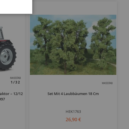
MASSSTAB
1/32
MASSSTAB
aktor – 12/12
Set Mit 4 Laubbäumen 18 Cm
997
HEK1763
26,90 €