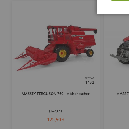
MASSSTAB
1/32
MASSEY FERGUSON 760 - Mähdrescher
MASSEY
UH6329
125,90 €