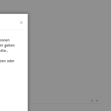
Schließen
tionen
Wir geben
dia-,
aben oder
‹
›