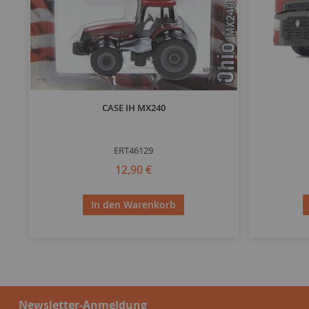
MASSSTAB
1/64
CASE IH MX240
ERT46129
12,90 €
In den Warenkorb
Newsletter-Anmeldung