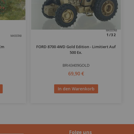
MASSSTAB
1/32
MASSSTAB
 Cm
FORD 8700 4WD Gold Edition - Limitiert Auf
M
500 Ex.
BRI43409GOLD
69,90 €
In den Warenkorb
Folge uns