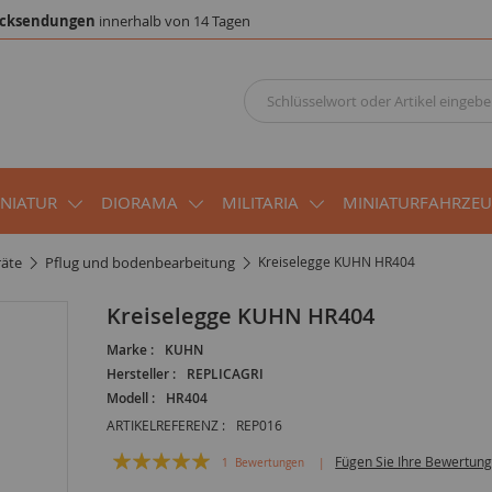
cksendungen
innerhalb von 14 Tagen
INIATUR
DIORAMA
MILITARIA
MINIATURFAHRZE
räte
pflug und bodenbearbeitung
Kreiselegge KUHN HR404
Kreiselegge KUHN HR404
Marke :
KUHN
Hersteller :
REPLICAGRI
Modell :
HR404
ARTIKELREFERENZ :
REP016
Bewertung:
Fügen Sie Ihre Bewertung
1
Bewertungen
100
100
% of