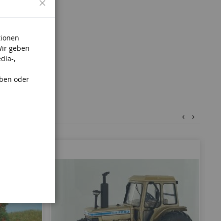
tionen
Wir geben
dia-,
aben oder
‹
›