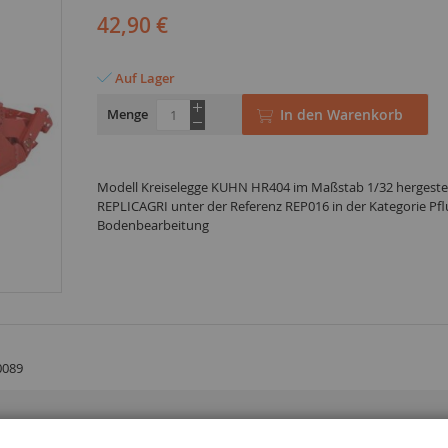
42,90 €
Auf Lager
Menge
In den Warenkorb
Modell Kreiselegge KUHN HR404 im Maßstab 1/32 hergestel
REPLICAGRI unter der Referenz REP016 in der Kategorie Pf
Bodenbearbeitung
0089