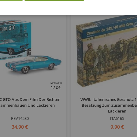
MASSSTAB
1/24
C GTO Aus Dem Film Der Richter
WWII: Italienisches Geschütz 
sammenbauen Und Lackieren
Besatzung Zum Zusammenba
Lackieren
REV14530
ITA6165
34,90 €
9,90 €