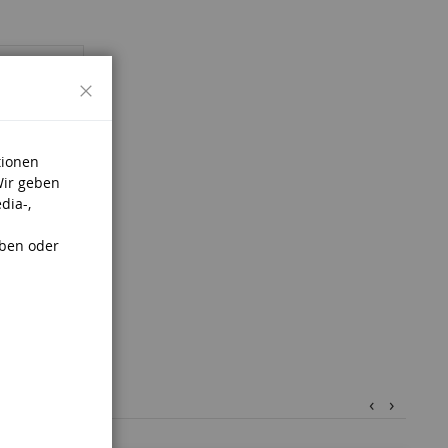
Schließen
tionen
Wir geben
dia-,
aben oder
‹
›