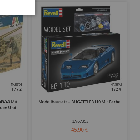
MASSSTAB
MASSSTAB
1/72
1/24
149/40 Mit
Modellbausatz – BUGATTI EB110 Mit Farbe
HA
uen Und
REV67353
45,90 €