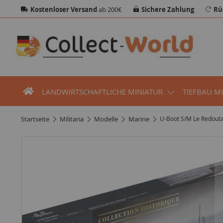
Kostenloser Versand
ab 200€
Sichere Zahlung
Rü
LANDWIRTSCHAFTLICHE MINIATUR
TIEFBAU M
startseite
militaria
modelle
marine
U-Boot S/M Le Redou