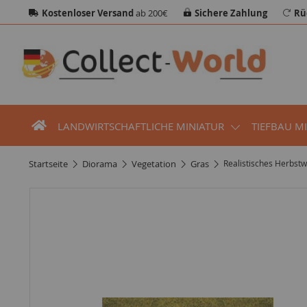
Kostenloser Versand
ab 200€
Sichere Zahlung
Rü
LANDWIRTSCHAFTLICHE MINIATUR
TIEFBAU M
startseite
diorama
vegetation
gras
Realistisches Herbstw