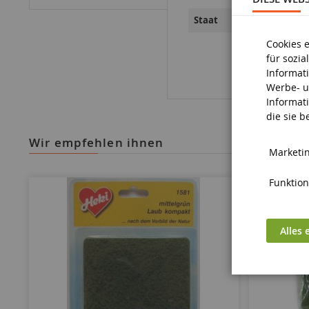
Neun
Staat
Cookies 
für sozi
Informat
Werbe- u
Informat
die sie 
wir empfehlen ihnen
Marketin
Funktiona
Alles 