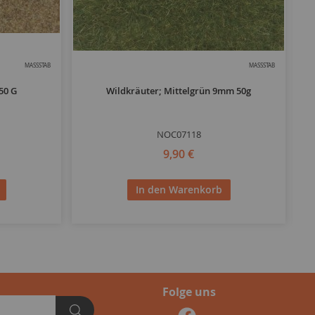
MASSSTAB
MASSSTAB
50 G
Wildkräuter; Mittelgrün 9mm 50g
NOC07118
9,90 €
In den Warenkorb
Folge uns