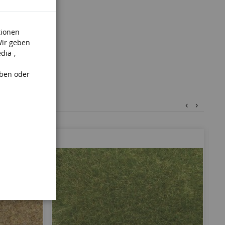
tionen
Wir geben
dia-,
aben oder
‹
›