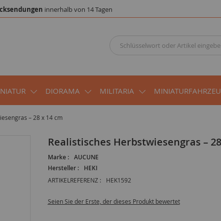
cksendungen
innerhalb von 14 Tagen
INIATUR
DIORAMA
MILITARIA
MINIATURFAHRZE
iesengras – 28 x 14 cm
Realistisches Herbstwiesengras – 2
Marke :
AUCUNE
Hersteller :
HEKI
ARTIKELREFERENZ :
HEK1592
Seien Sie der Erste, der dieses Produkt bewertet