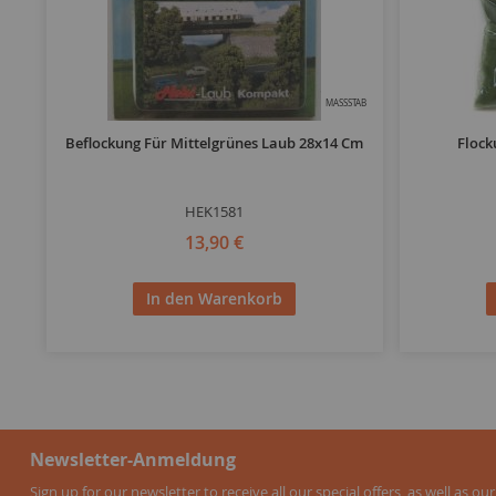
MASSSTAB
Beflockung Für Mittelgrünes Laub 28x14 Cm
Flock
HEK1581
13,90 €
In den Warenkorb
Newsletter-Anmeldung
Sign up for our newsletter to receive all our special offers, as well as our