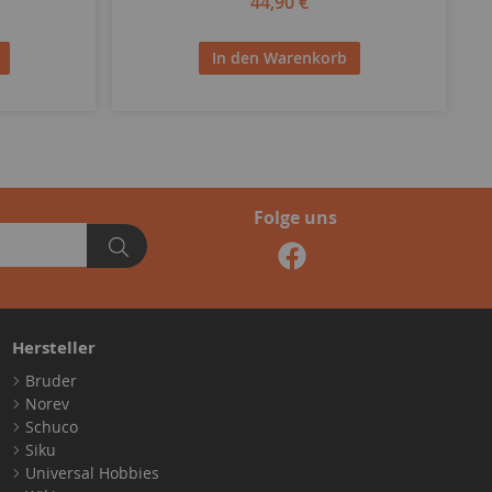
44,90 €
In den Warenkorb
Folge uns
Hersteller
Bruder
Norev
Schuco
Siku
Universal Hobbies