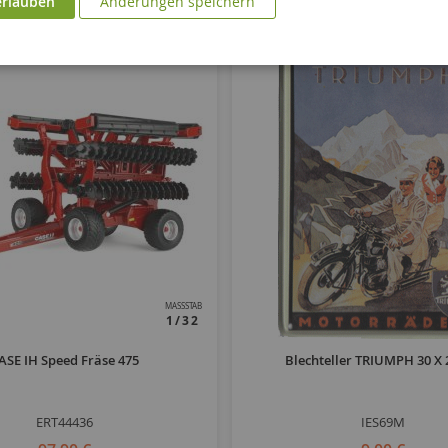
erlauben
Änderungen speichern
MASSSTAB
1/32
ASE IH Speed Fräse 475
Blechteller TRIUMPH 30 X
ERT44436
IES69M