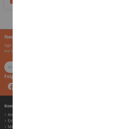
Newsletter-Anmeldung
Sign up for our newsletter to receive all our special offers, as well as
our latest news about agricultural miniatures.
Folge uns
Konto
Anmelden
Ein Konto erstellen
Meine Treuepunkte