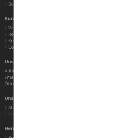
Barrierefreiheit: nicht konform
Kundensupport
Verkaufsbedingungen
Rechtliche Informationen
Kontakt
Cookies
Unser Geschäft
Address : ZA LE Chemin, 61800 Montsecret
Email :
info@collect-world.de
Öffnungszeiten: Montag bis Samstag / 9:00 bis 18:00 Uhr
Unsere Marken
Alle Unsere Marken Ansehen
Archiv
Hersteller
Bruder