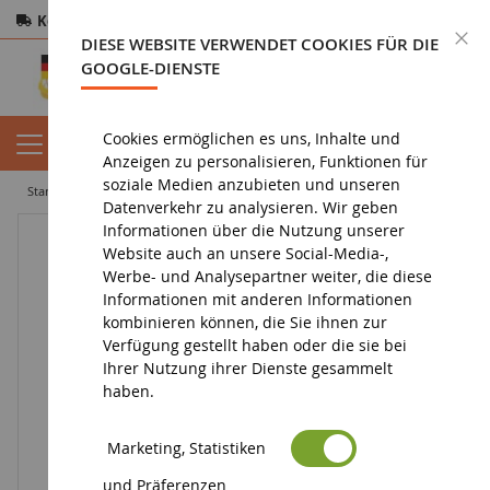
Kostenloser Versand
ab 200€
Sichere Zahlung
S
DIESE WEBSITE VERWENDET COOKIES FÜR DIE
Rücksendungen
innerhalb von 14 Tagen
GOOGLE-DIENSTE
Cookies ermöglichen es uns, Inhalte und
Anzeigen zu personalisieren, Funktionen für
soziale Medien anzubieten und unseren
startseite
diorama
charaktere
Schwarzer Mann mit weißem Hemd
Datenverkehr zu analysieren. Wir geben
Informationen über die Nutzung unserer
Website auch an unsere Social-Media-,
Werbe- und Analysepartner weiter, die diese
Informationen mit anderen Informationen
kombinieren können, die Sie ihnen zur
Verfügung gestellt haben oder die sie bei
Ihrer Nutzung ihrer Dienste gesammelt
haben.
Marketing, Statistiken
und Präferenzen