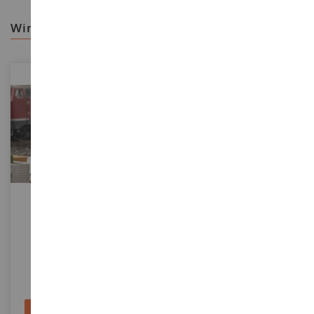
wir empfehlen ihnen
MASSSTAB
1/87
MASSSTAB
Elektrische Kästen
Beutel Dekorstein 200 G -
Veroneser Rot 3/6 Mm
NOC13751
COLLE21-ROSSO3_6
11,90 €
2,90 €
In den Warenkorb
In den Warenkorb