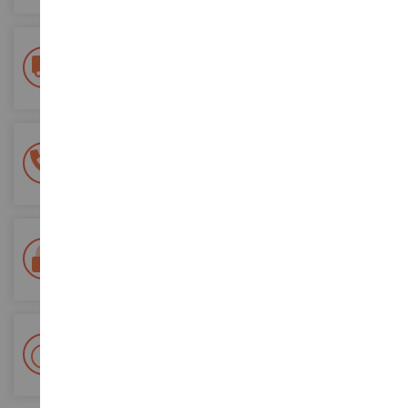
Kostenlose Versandkosten
ab einem Einkaufswert von 200€
100% sichere Zahlung
Sicherung all Ihrer Zahlungen
Lieferung innerhalb von 48/72 Stunden
Colissimo suivi La Poste und Relais-Punkte
+ 15 000 Referenzen
Auf Lager auf 2 000m²