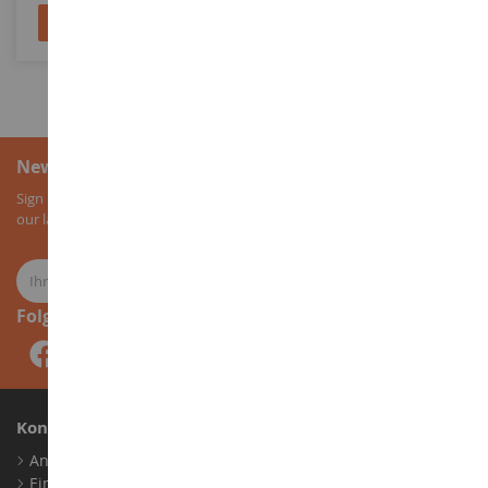
In den Warenkorb
In den Warenkorb
Newsletter-Anmeldung
Sign up for our newsletter to receive all our special offers, as well as
our latest news about agricultural miniatures.
Folge uns
Konto
Anmelden
Ein Konto erstellen