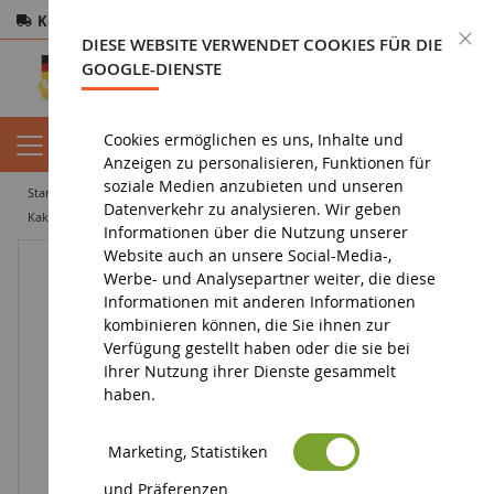
Kostenloser Versand
ab 200€
Sichere Zahlung
S
DIESE WEBSITE VERWENDET COOKIES FÜR DIE
Rücksendungen
innerhalb von 14 Tagen
GOOGLE-DIENSTE
Cookies ermöglichen es uns, Inhalte und
Anzeigen zu personalisieren, Funktionen für
soziale Medien anzubieten und unseren
startseite
spielzeug
zubehör
Datenverkehr zu analysieren. Wir geben
Kaktus HELLO KITTY Dekoration für Bleistift mit Farbe - Pinguin
Informationen über die Nutzung unserer
Website auch an unsere Social-Media-,
Werbe- und Analysepartner weiter, die diese
Informationen mit anderen Informationen
kombinieren können, die Sie ihnen zur
Verfügung gestellt haben oder die sie bei
Ihrer Nutzung ihrer Dienste gesammelt
haben.
Marketing, Statistiken
und Präferenzen