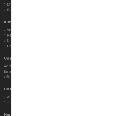
Meine Treuepunkte
Barrierefreiheit: nicht konform
Kundensupport
Verkaufsbedingungen
Rechtliche Informationen
Kontakt
Cookies
Unser Geschäft
Address : ZA LE Chemin, 61800 Montsecret
Email :
info@collect-world.de
Öffnungszeiten: Montag bis Samstag / 9:00 bis 18:00 Uhr
Unsere Marken
Alle Unsere Marken Ansehen
Archiv
Hersteller