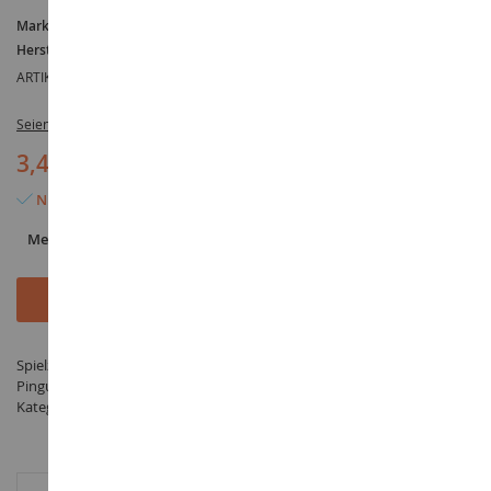
Marke :
AUCUNE
Hersteller :
TOMY
ARTIKELREFERENZ :
T8872E
Seien Sie der Erste, der dieses Produkt bewertet
3,45 €
Nur noch 2 Artikel verfügbar
Menge
In den Warenkorb
Spielzeug Kaktus HELLO KITTY Dekoration für Bleistift mit Farbe -
Pinguin - hergestellt von TOMY unter der Referenz T8872E in der
Kategorie SPIELZEUG