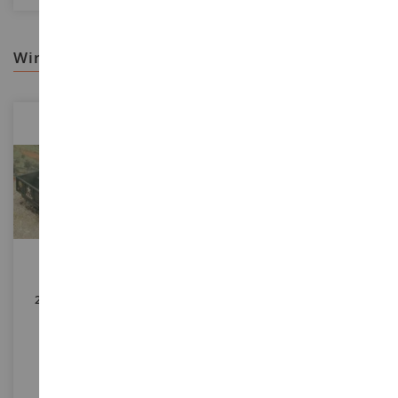
wir empfehlen ihnen
MASSSTAB
MASSSTAB
1/35
1/18
250 Gal. S Tankauflieger -
Militärflugzeug Mirage 2000-5
M101 Cargo Trailer
- 400 Teile
ITA0229
COB5891
18,90 €
99,90 €