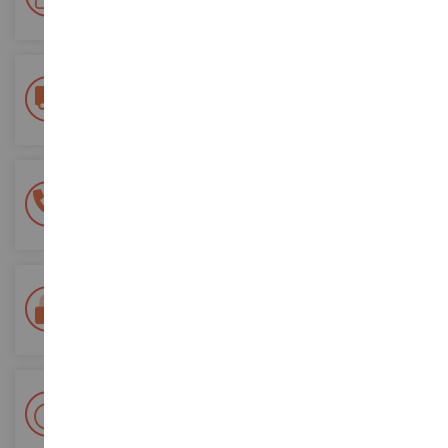
diese für zukünftige Bestellungen
Kostenlose Versandkosten
ab einem Einkaufswert von 200€
100% sichere Zahlung
Sicherung all Ihrer Zahlungen
Lieferung innerhalb von 48/72 Stunden
Colissimo suivi La Poste und Relais-Punkte
+ 15 000 Referenzen
Auf Lager auf 2 000m²