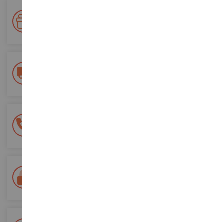
Ihre Treue wird belohnt!
Sammeln Sie bei Ihren Einkäufen Punkte und verwenden Sie
diese für zukünftige Bestellungen
Kostenlose Versandkosten
ab einem Einkaufswert von 200€
100% sichere Zahlung
Sicherung all Ihrer Zahlungen
Lieferung innerhalb von 48/72 Stunden
Colissimo suivi La Poste und Relais-Punkte