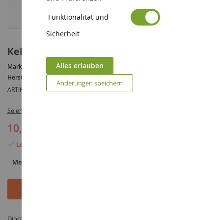
Funktionalität und
Sicherheit
Kehrmaschine
Alles erlauben
Marke :
AUCUNE
Hersteller :
NOCH
Änderungen speichern
ARTIKELREFERENZ :
NOC16780
Seien Sie der Erste, der dieses Produkt bewertet
10,90 €
Letzter Artikel auf Lager
Menge
In den Warenkorb
Diorama Kehrmaschine im Maßstab 1/87 hergestellt von NOCH unter