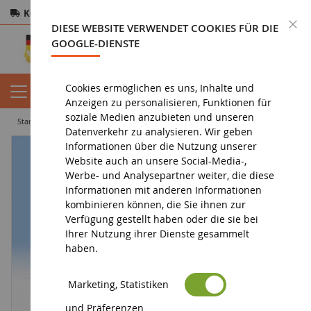
Kostenloser Versand
ab 200€
Sichere Zahlung
S
DIESE WEBSITE VERWENDET COOKIES FÜR DIE
Rücksendungen
innerhalb von 14 Tagen
GOOGLE-DIENSTE
Cookies ermöglichen es uns, Inhalte und
Anzeigen zu personalisieren, Funktionen für
soziale Medien anzubieten und unseren
startseite
diorama
charaktere
Kehrmaschine
Datenverkehr zu analysieren. Wir geben
Informationen über die Nutzung unserer
Website auch an unsere Social-Media-,
Werbe- und Analysepartner weiter, die diese
Informationen mit anderen Informationen
kombinieren können, die Sie ihnen zur
Verfügung gestellt haben oder die sie bei
Ihrer Nutzung ihrer Dienste gesammelt
haben.
Marketing, Statistiken
und Präferenzen