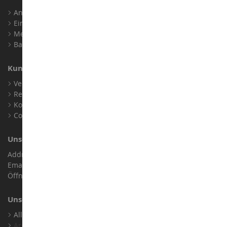
Anmelden
Ein Konto erstellen
Meine Treuepunkte
Barrierefreiheit: nicht konform
Kundensupport
Verkaufsbedingungen
Rechtliche Informationen
Kontakt
Cookies
Unser Geschäft
Address : ZA LE Chemin, 61800 Montsecret
Email :
info@collect-world.de
Öffnungszeiten: Montag bis Samstag / 9:00 bis 18:00 Uhr
Unsere Marken
Alle Unsere Marken Ansehen
Archiv