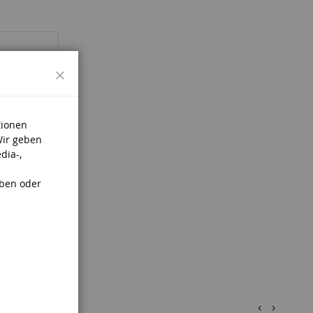
Schließen
tionen
Wir geben
dia-,
aben oder
.
‹
›