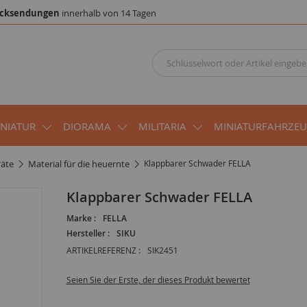
cksendungen
innerhalb von 14 Tagen
INIATUR
DIORAMA
MILITARIA
MINIATURFAHRZE
räte
material für die heuernte
Klappbarer Schwader FELLA
Klappbarer Schwader FELLA
Marke :
FELLA
Hersteller :
SIKU
ARTIKELREFERENZ :
SIK2451
Seien Sie der Erste, der dieses Produkt bewertet