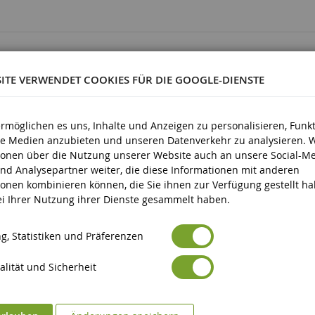
4006874024513
SITE VERWENDET COOKIES FÜR DIE GOOGLE-DIENSTE
1/32
Metall und Kunststoff
ermöglichen es uns, Inhalte und Anzeigen zu personalisieren, Funk
3 Jahre und älter
ale Medien anzubieten und unseren Datenverkehr zu analysieren. 
ionen über die Nutzung unserer Website auch an unsere Social-Me
Neun
nd Analysepartner weiter, die diese Informationen mit anderen
ionen kombinieren können, die Sie ihnen zur Verfügung gestellt h
Avertissement : ne convient pas aux enfants de moins de 3 ans
icherheit
bei Ihrer Nutzung ihrer Dienste gesammelt haben.
Marquage CE
eit
g, Statistiken und Präferenzen
lität und Sicherheit