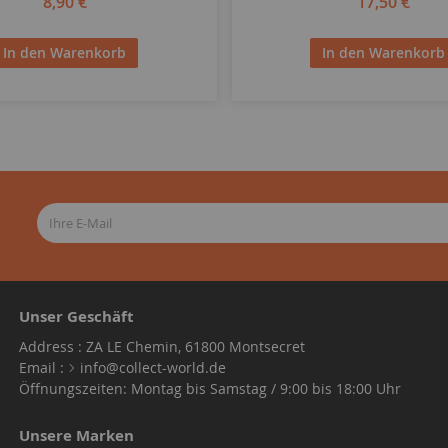
8,90 €
17,50 €
In den Warenkorb
In den Warenkorb
Unser Geschäft
Address : ZA LE Chemin, 61800 Montsecret
Email :
info@collect-world.de
Öffnungszeiten: Montag bis Samstag / 9:00 bis 18:00 Uhr
Unsere Marken