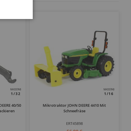
MASSSTAB
MASSSTAB
1/32
1/16
 DEERE 40/50
Mikrotraktor JOHN DEERE 4410 Mit
ckieren
Schneefräse
ERT45898