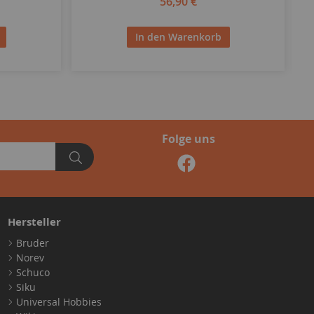
56,90 €
In den Warenkorb
Folge uns
Hersteller
Bruder
Norev
Schuco
Siku
Universal Hobbies