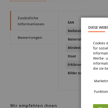
Zusätzliche
Weitere
EAN
Informationen
Informationen
DIESE WEB
Maßstab
Bewertungen
Material
Cookies 
Mindestalter
für sozi
Informat
Staat
Werbe- u
Informat
Erklärungen zur Produkts
die sie 
Bilder zur Produktsicherh
Marketin
Funktiona
wir empfehlen ihnen