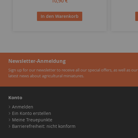
10,90 €
In den Warenkorb
Newsletter-Anmeldung
Sign up for our newsletter to receive all our special offers, as well as our
latest news about agricultural miniatures.
Konto
Anmelden
Ein Konto erstellen
Meine Treuepunkte
Barrierefreiheit: nicht konform