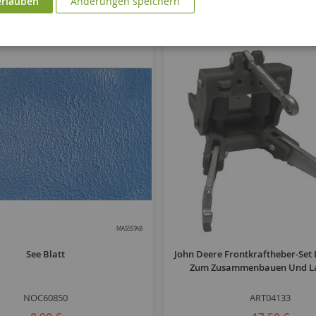
erlauben
Änderungen speichern
MASSSTAB
See Blatt
John Deere Frontkraftheber-Set
Zum Zusammenbauen Und La
NOC60850
ART04133