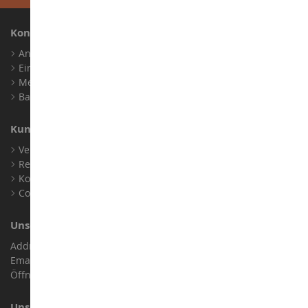
Konto
Anmelden
Ein Konto erstellen
Meine Treuepunkte
Barrierefreiheit: nicht konform
Kundensupport
Verkaufsbedingungen
Rechtliche Informationen
Kontakt
Cookies
Unser Geschäft
Address : ZA LE Chemin, 61800 Montsecret
Email :
info@collect-world.de
Öffnungszeiten: Montag bis Samstag / 9:00 bis 18:00 Uhr
Unsere Marken