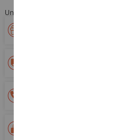
Unsere Kundenvorteile
Ihre Treue wird belohnt!
Sammeln Sie bei Ihren Einkäufen Punkte und verwenden Sie
diese für zukünftige Bestellungen
Kostenlose Versandkosten
ab einem Einkaufswert von 200€
100% sichere Zahlung
Sicherung all Ihrer Zahlungen
Lieferung innerhalb von 48/72 Stunden
Colissimo suivi La Poste und Relais-Punkte