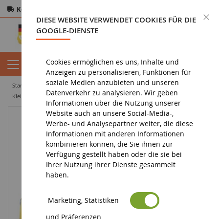
Kostenloser Versand
ab 200€
Sichere Zahlung
S
DIESE WEBSITE VERWENDET COOKIES FÜR DIE
Rücksendungen
innerhalb von 14 Tagen
GOOGLE-DIENSTE
Cookies ermöglichen es uns, Inhalte und
Anzeigen zu personalisieren, Funktionen für
soziale Medien anzubieten und unseren
startseite
spielzeug
konstruktionsspiele
mic o mic
Datenverkehr zu analysieren. Wir geben
Kleines Boot zum selber zusammenbauen
Informationen über die Nutzung unserer
Website auch an unsere Social-Media-,
Werbe- und Analysepartner weiter, die diese
Informationen mit anderen Informationen
kombinieren können, die Sie ihnen zur
Verfügung gestellt haben oder die sie bei
Ihrer Nutzung ihrer Dienste gesammelt
haben.
Marketing, Statistiken
und Präferenzen