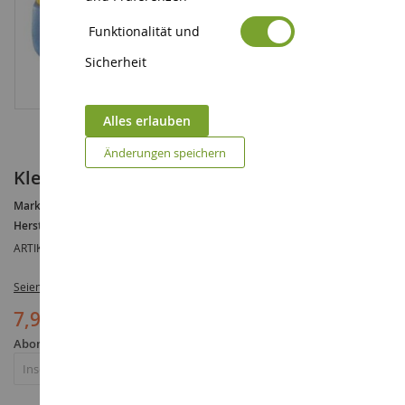
Funktionalität und
Sicherheit
Alles erlauben
Änderungen speichern
Kleines Boot zum selber zusammenbauen
Marke :
AUCUNE
Hersteller :
MIC-O-MIC
ARTIKELREFERENZ :
MIC089.003
Seien Sie der Erste, der dieses Produkt bewertet
7,90 €
Abonnieren Sie die Benachrichtigung über die Wiederverfügbarkeit
Abonnieren