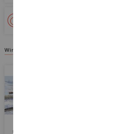
+ 15 000 Referenzen
Auf Lager auf 2 000m²
wir empfehlen ihnen
MASSSTAB
1/72
MASSSTAB
Königstiger-Panzer Zum
Mikado - Reiseformat