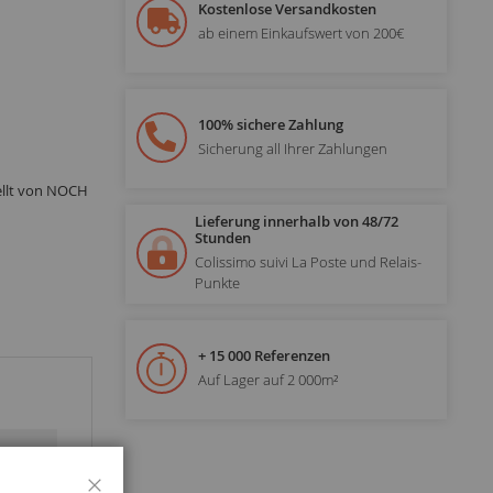
Kostenlose Versandkosten
ab einem Einkaufswert von 200€
100% sichere Zahlung
Sicherung all Ihrer Zahlungen
ellt von NOCH
Lieferung innerhalb von 48/72
Stunden
Colissimo suivi La Poste und Relais-
Punkte
+ 15 000 Referenzen
Auf Lager auf 2 000m²
Schließen