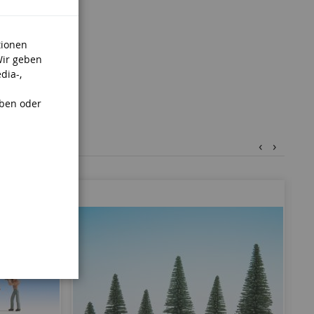
tionen
Wir geben
dia-,
aben oder
‹
›