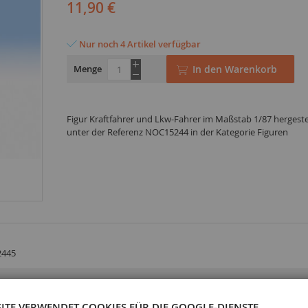
11,90 €
Nur noch 4 Artikel verfügbar
Menge
In den Warenkorb
Figur Kraftfahrer und Lkw-Fahrer im Maßstab 1/87 hergest
unter der Referenz NOC15244 in der Kategorie Figuren
2445
SITE VERWENDET COOKIES FÜR DIE GOOGLE-DIENSTE