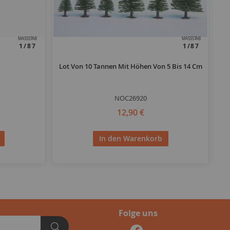
MASSSTAB
MASSSTAB
1/87
1/87
Lot Von 10 Tannen Mit Höhen Von 5 Bis 14 Cm
Lo
NOC26920
12,90 €
In den Warenkorb
Folge uns