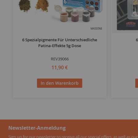
MASSSTAB
6 Spezialpigmente Für Unterschiedliche
6
Patina-Effekte 5g Dose
REV39066
11,90 €
In den Warenkorb
Newsletter-Anmeldung
Sign up for our newsletter to receive all our special offers, as well as our