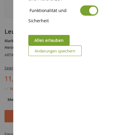
Funktionalität und
Sicherheit
Leute sitzen
Alles erlauben
Marke :
AUCUNE
Hersteller :
NOCH
Änderungen speichern
ARTIKELREFERENZ :
NOC15242
Seien Sie der Erste, der dieses Produkt bewertet
11,90 €
Nur noch 5 Artikel verfügbar
Menge
In den Warenkorb
Figur Leute sitzen im Maßstab 1/87 hergestellt von NOCH unter der