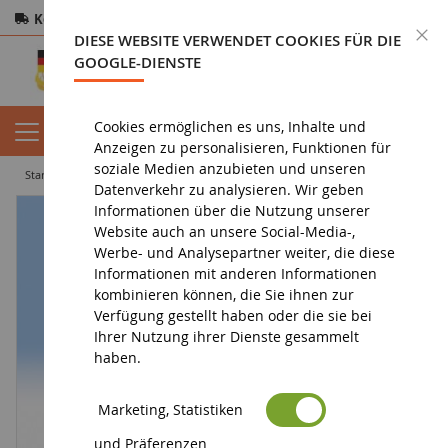
Kostenloser Versand
ab 200€
Sichere Zahlung
S
DIESE WEBSITE VERWENDET COOKIES FÜR DIE
Rücksendungen
innerhalb von 14 Tagen
GOOGLE-DIENSTE
Cookies ermöglichen es uns, Inhalte und
Anzeigen zu personalisieren, Funktionen für
soziale Medien anzubieten und unseren
startseite
diorama
charaktere
Leute sitzen
Datenverkehr zu analysieren. Wir geben
Informationen über die Nutzung unserer
Website auch an unsere Social-Media-,
Werbe- und Analysepartner weiter, die diese
Informationen mit anderen Informationen
kombinieren können, die Sie ihnen zur
Verfügung gestellt haben oder die sie bei
Ihrer Nutzung ihrer Dienste gesammelt
haben.
Marketing, Statistiken
und Präferenzen