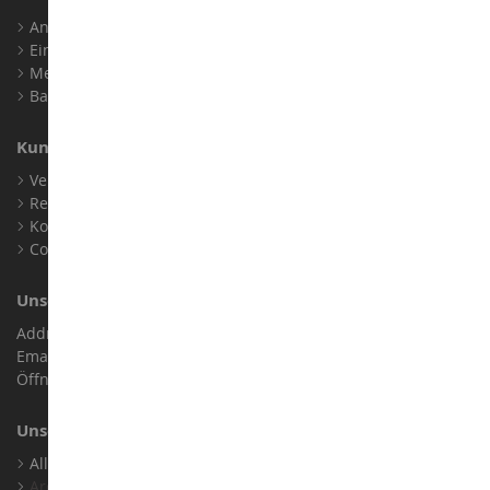
Anmelden
Ein Konto erstellen
Meine Treuepunkte
Barrierefreiheit: nicht konform
Kundensupport
Verkaufsbedingungen
Rechtliche Informationen
Kontakt
Cookies
Unser Geschäft
Address : ZA LE Chemin, 61800 Montsecret
Email :
info@collect-world.de
Öffnungszeiten: Montag bis Samstag / 9:00 bis 18:00 Uhr
Unsere Marken
Alle Unsere Marken Ansehen
Archiv