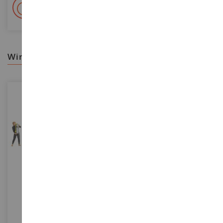
+ 15 000 Referenzen
Auf Lager auf 2 000m²
wir empfehlen ihnen
MASSSTAB
MASSSTAB
1/87
1/16
Taucher
Feuerwehrmann Und
Feuerlöscher Maßstab: 1/16