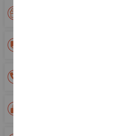
Ihre Treue wird belohnt!
Sammeln Sie bei Ihren Einkäufen Punkte und verwenden Sie
diese für zukünftige Bestellungen
Kostenlose Versandkosten
ab einem Einkaufswert von 200€
100% sichere Zahlung
Sicherung all Ihrer Zahlungen
Lieferung innerhalb von 48/72 Stunden
Colissimo suivi La Poste und Relais-Punkte