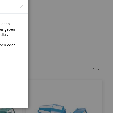
Schließen
tionen
.
Wir geben
dia-,
aben oder
‹
›