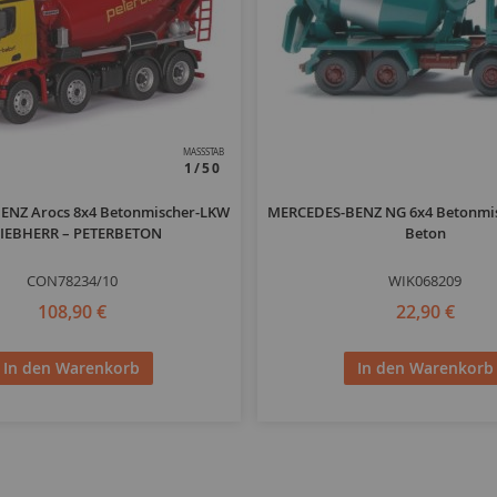
MASSSTAB
1/50
ENZ Arocs 8x4 Betonmischer-LKW
MERCEDES-BENZ NG 6x4 Betonmis
LIEBHERR – PETERBETON
Beton
CON78234/10
WIK068209
108,90 €
22,90 €
In den Warenkorb
In den Warenkorb