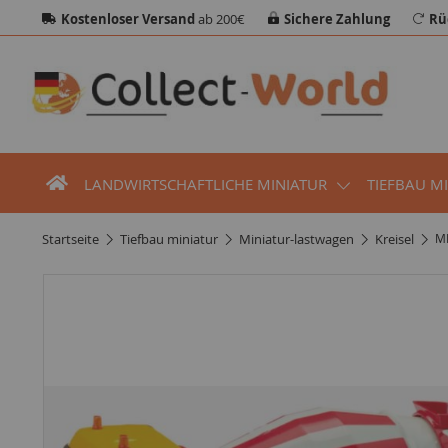
Kostenloser Versand
ab 200€
Sichere Zahlung
Rü
LANDWIRTSCHAFTLICHE MINIATUR
TIEFBAU M
startseite
tiefbau miniatur
miniatur-lastwagen
kreisel
ME