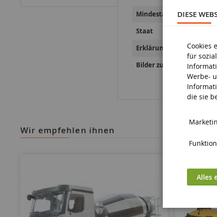
DIESE WEB
Mindestalter
Staat
Cookies 
Erklärungen zur Produkts
für sozi
Bilder zur Produktsicherh
Informat
Werbe- u
Informat
die sie 
Marketin
wir empfehlen ihnen
Funktiona
Alles 