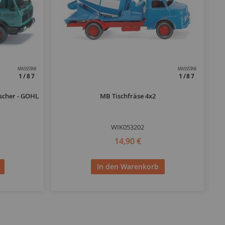
MASSSTAB
MASSSTAB
1/87
1/87
cher - GOHL
MB Tischfräse 4x2
WIK053202
14,90 €
In den Warenkorb