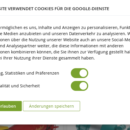
3 Jahre und älter
SITE VERWENDET COOKIES FÜR DIE GOOGLE-DIENSTE
Neun
ermöglichen es uns, Inhalte und Anzeigen zu personalisieren, Funk
Avertissement : ne convient pas aux enfants de moins de 3 ans
icherheit
ale Medien anzubieten und unseren Datenverkehr zu analysieren. 
Marquage CE
eit
ionen über die Nutzung unserer Website auch an unsere Social-Me
nd Analysepartner weiter, die diese Informationen mit anderen
ionen kombinieren können, die Sie ihnen zur Verfügung gestellt h
bei Ihrer Nutzung ihrer Dienste gesammelt haben.
g, Statistiken und Präferenzen
lität und Sicherheit
erlauben
Änderungen speichern