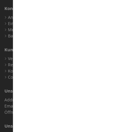
Konto
Anmelden
Ein Konto erstellen
Meine Treuepunkte
Barrierefreiheit: nicht konform
Kundensupport
Verkaufsbedingungen
Rechtliche Informationen
Kontakt
Cookies
Unser Geschäft
Address : ZA LE Chemin, 61800 Montsecret
Email :
info@collect-world.de
Öffnungszeiten: Montag bis Samstag / 9:00 bis 18:00 Uhr
Unsere Marken