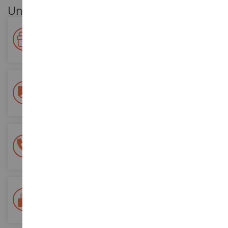
Unsere Kundenvorteile
Ihre Treue wird belohnt!
Sammeln Sie bei Ihren Einkäufen Punkte und verwenden Sie
diese für zukünftige Bestellungen
Kostenlose Versandkosten
ab einem Einkaufswert von 200€
100% sichere Zahlung
Sicherung all Ihrer Zahlungen
Lieferung innerhalb von 48/72 Stunden
Colissimo suivi La Poste und Relais-Punkte