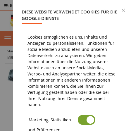
Kostenloser Versand
ab 200€
Sichere Zahlung
S
DIESE WEBSITE VERWENDET COOKIES FÜR DIE
Rücksendungen
innerhalb von 14 Tagen
GOOGLE-DIENSTE
Cookies ermöglichen es uns, Inhalte und
Anzeigen zu personalisieren, Funktionen für
soziale Medien anzubieten und unseren
startseite
tiefbau miniatur
miniatur-lastwagen
feuerwehr
Datenverkehr zu analysieren. Wir geben
MERCEDES BENZ funkgesteuertes Großlöschfahrzeug
Informationen über die Nutzung unserer
Website auch an unsere Social-Media-,
Werbe- und Analysepartner weiter, die diese
Informationen mit anderen Informationen
kombinieren können, die Sie ihnen zur
Verfügung gestellt haben oder die sie bei
Ihrer Nutzung ihrer Dienste gesammelt
haben.
Marketing, Statistiken
und Präferenzen