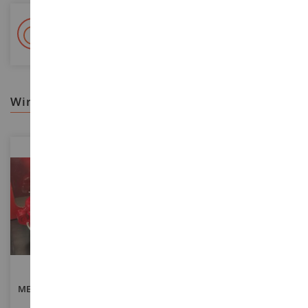
+ 15 000 Referenzen
Auf Lager auf 2 000m²
wir empfehlen ihnen
MASSSTAB
MASSSTAB
1/43
1/87
MERCEDES-BENZ 1313 Rocher
MERCEDES BENZ Sprinter
FPT SDIS 57-Moselle –
2018 Deutsche Bundeswehr –