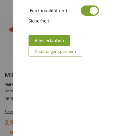
Funktionalität und
Sicherheit
Alles erlauben
Änderungen speichern
MINIONS Figur - Urlauber
Marke :
AUCUNE
Hersteller :
MEGA BLOKS
ARTIKELREFERENZ :
MEGACNF46E
Seien Sie der Erste, der dieses Produkt bewertet
3,95 €
Nur noch 2 Artikel verfügbar