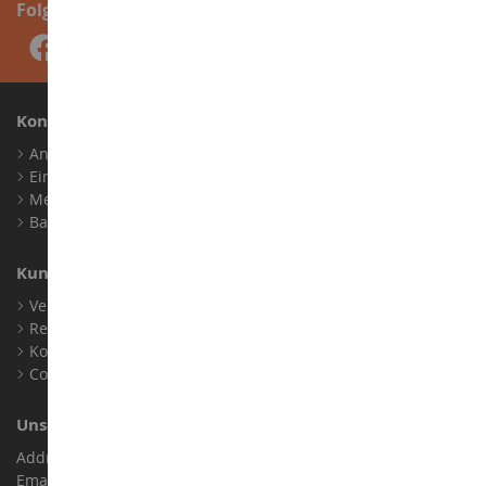
Folge uns
Konto
Anmelden
Ein Konto erstellen
Meine Treuepunkte
Barrierefreiheit: nicht konform
Kundensupport
Verkaufsbedingungen
Rechtliche Informationen
Kontakt
Cookies
Unser Geschäft
Address : ZA LE Chemin, 61800 Montsecret
Email :
info@collect-world.de