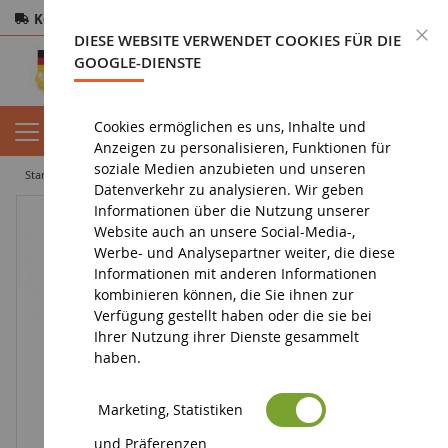
Kostenloser Versand
ab 200€
Sichere Zahlung
S
DIESE WEBSITE VERWENDET COOKIES FÜR DIE
Rücksendungen
innerhalb von 14 Tagen
GOOGLE-DIENSTE
Cookies ermöglichen es uns, Inhalte und
Anzeigen zu personalisieren, Funktionen für
soziale Medien anzubieten und unseren
startseite
spielzeug
spielzeug für jungen
MINIONS Figur - Urlauber
Datenverkehr zu analysieren. Wir geben
Informationen über die Nutzung unserer
Website auch an unsere Social-Media-,
Werbe- und Analysepartner weiter, die diese
Informationen mit anderen Informationen
kombinieren können, die Sie ihnen zur
Verfügung gestellt haben oder die sie bei
Ihrer Nutzung ihrer Dienste gesammelt
haben.
Marketing, Statistiken
und Präferenzen