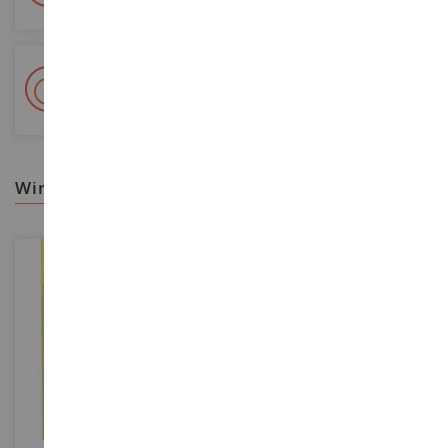
+ 15 000 Referenzen
Auf Lager auf 2 000m²
wir empfehlen ihnen
MASSSTAB
MASSSTAB