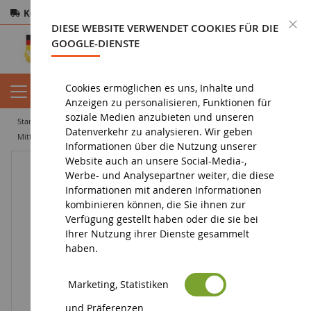
Kostenloser Versand
ab 200€
Sichere Zahlung
S
DIESE WEBSITE VERWENDET COOKIES FÜR DIE
Rücksendungen
innerhalb von 14 Tagen
GOOGLE-DIENSTE
Cookies ermöglichen es uns, Inhalte und
Anzeigen zu personalisieren, Funktionen für
soziale Medien anzubieten und unseren
startseite
diorama
vegetation
beflockung
Datenverkehr zu analysieren. Wir geben
Mittelgroßer dunkelgrüner Schaumstoff-Beflockungsbeutel 200ml
Informationen über die Nutzung unserer
Website auch an unsere Social-Media-,
Werbe- und Analysepartner weiter, die diese
Informationen mit anderen Informationen
kombinieren können, die Sie ihnen zur
Verfügung gestellt haben oder die sie bei
Ihrer Nutzung ihrer Dienste gesammelt
haben.
Marketing, Statistiken
und Präferenzen