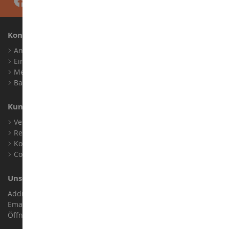
Konto
Anmelden
Ein Konto erstellen
Meine Treuepunkte
Barrierefreiheit: nicht konform
Kundensupport
Verkaufsbedingungen
Rechtliche Informationen
Kontakt
Cookies
Unser Geschäft
Address : ZA LE Chemin, 61800 Montsecret
Email :
info@collect-world.de
Öffnungszeiten: Montag bis Samstag / 9:00 bis 18:00 Uhr