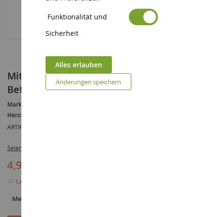
Funktionalität und
Sicherheit
Alles erlauben
Mittelgroßer dunkelgrüner Schaumstoff-
Änderungen speichern
Beflockungsbeutel 200ml
Marke :
AUCUNE
Hersteller :
HEKI
ARTIKELREFERENZ :
HEK3387
Seien Sie der Erste, der dieses Produkt bewertet
4,90 €
Letzter Artikel auf Lager
Menge