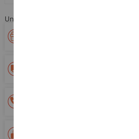
Unsere Kundenvorteile
Ihre Treue wird belohnt!
Sammeln Sie bei Ihren Einkäufen Punkte und verwenden Sie
diese für zukünftige Bestellungen
Kostenlose Versandkosten
ab einem Einkaufswert von 200€
100% sichere Zahlung
Sicherung all Ihrer Zahlungen
Lieferung innerhalb von 48/72 Stunden
Colissimo suivi La Poste und Relais-Punkte