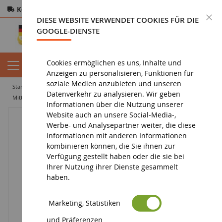
Kostenloser Versand
ab 200€
Sichere Zahlung
S
DIESE WEBSITE VERWENDET COOKIES FÜR DIE
Rücksendungen
innerhalb von 14 Tagen
GOOGLE-DIENSTE
Cookies ermöglichen es uns, Inhalte und
Anzeigen zu personalisieren, Funktionen für
soziale Medien anzubieten und unseren
startseite
diorama
vegetation
beflockung
Datenverkehr zu analysieren. Wir geben
Mittelhellgrüner Schaumstoff-Beflockungsbeutel 200ml
Informationen über die Nutzung unserer
Website auch an unsere Social-Media-,
Werbe- und Analysepartner weiter, die diese
Informationen mit anderen Informationen
kombinieren können, die Sie ihnen zur
Verfügung gestellt haben oder die sie bei
Ihrer Nutzung ihrer Dienste gesammelt
haben.
Marketing, Statistiken
und Präferenzen