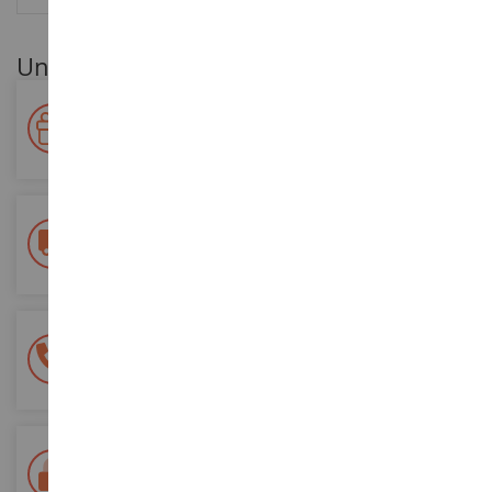
Unsere Kundenvorteile
Ihre Treue wird belohnt!
Sammeln Sie bei Ihren Einkäufen Punkte und verwenden Sie
diese für zukünftige Bestellungen
Kostenlose Versandkosten
ab einem Einkaufswert von 200€
100% sichere Zahlung
Sicherung all Ihrer Zahlungen
Lieferung innerhalb von 48/72 Stunden
Colissimo suivi La Poste und Relais-Punkte