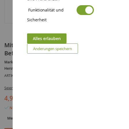
Funktionalität und
Sicherheit
Alles erlauben
Mittelhellgrüner Schaumstoff-
Änderungen speichern
Beflockungsbeutel 200ml
Marke :
AUCUNE
Hersteller :
HEKI
ARTIKELREFERENZ :
HEK3386
Seien Sie der Erste, der dieses Produkt bewertet
4,90 €
Nur noch 5 Artikel verfügbar
Menge