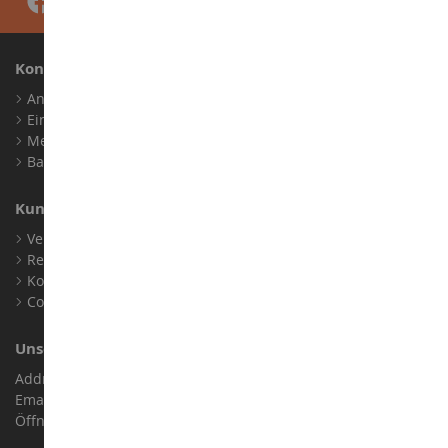
Konto
Anmelden
Ein Konto erstellen
Meine Treuepunkte
Barrierefreiheit: nicht konform
Kundensupport
Verkaufsbedingungen
Rechtliche Informationen
Kontakt
Cookies
Unser Geschäft
Address : ZA LE Chemin, 61800 Montsecret
Email :
info@collect-world.de
Öffnungszeiten: Montag bis Samstag / 9:00 bis 18:00 Uhr