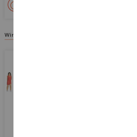
+ 15 000 Referenzen
Auf Lager auf 2 000m²
wir empfehlen ihnen
MASSSTAB
MASSSTAB
1/87
1/160
Teenager-Mädchen
Fahrgäste Im Speisewagen