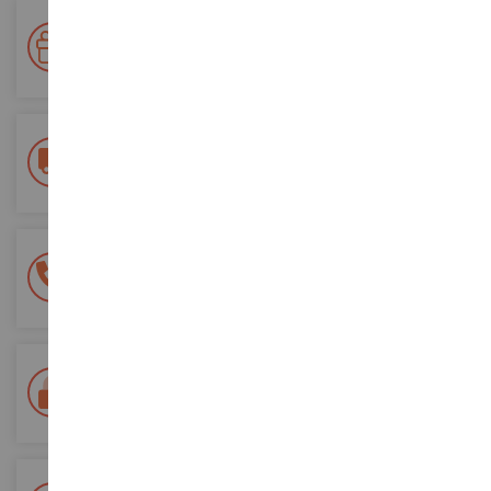
Ihre Treue wird belohnt!
Sammeln Sie bei Ihren Einkäufen Punkte und verwenden Sie
diese für zukünftige Bestellungen
Kostenlose Versandkosten
ab einem Einkaufswert von 200€
100% sichere Zahlung
Sicherung all Ihrer Zahlungen
Lieferung innerhalb von 48/72 Stunden
Colissimo suivi La Poste und Relais-Punkte