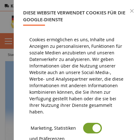
Kostenloser Versand
ab 200€
Sichere Zahlung
S
DIESE WEBSITE VERWENDET COOKIES FÜR DIE
Rücksendungen
innerhalb von 14 Tagen
GOOGLE-DIENSTE
Cookies ermöglichen es uns, Inhalte und
Anzeigen zu personalisieren, Funktionen für
soziale Medien anzubieten und unseren
startseite
diorama
charaktere
Nimm den Schnee ab
Datenverkehr zu analysieren. Wir geben
Informationen über die Nutzung unserer
Website auch an unsere Social-Media-,
Werbe- und Analysepartner weiter, die diese
Informationen mit anderen Informationen
kombinieren können, die Sie ihnen zur
Verfügung gestellt haben oder die sie bei
Ihrer Nutzung ihrer Dienste gesammelt
haben.
Marketing, Statistiken
und Präferenzen