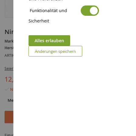
Funktionalität und
Sicherheit
Nimm den Schnee ab
Alles erlauben
Marke :
AUCUNE
Hersteller :
NOCH
Änderungen speichern
ARTIKELREFERENZ :
NOC15928
Seien Sie der Erste, der dieses Produkt bewertet
12,90 €
Nur noch 4 Artikel verfügbar
Menge
In den Warenkorb
Figur Nimm den Schnee ab im Maßstab 1/87 hergestellt von NOCH