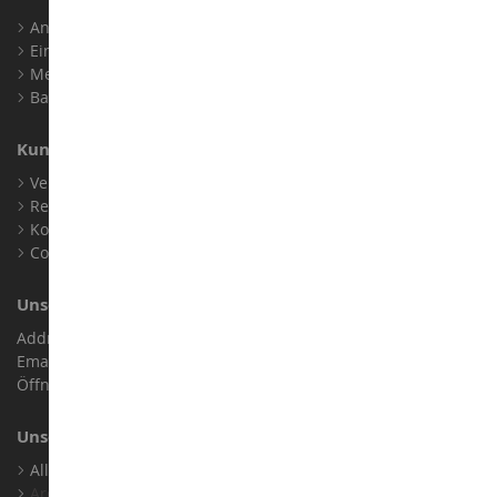
Anmelden
Ein Konto erstellen
Meine Treuepunkte
Barrierefreiheit: nicht konform
Kundensupport
Verkaufsbedingungen
Rechtliche Informationen
Kontakt
Cookies
Unser Geschäft
Address : ZA LE Chemin, 61800 Montsecret
Email :
info@collect-world.de
Öffnungszeiten: Montag bis Samstag / 9:00 bis 18:00 Uhr
Unsere Marken
Alle Unsere Marken Ansehen
Archiv