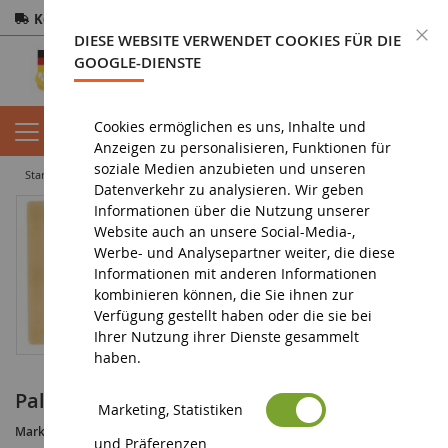
Kostenloser Versand
ab 200€
Sichere Zahlung
S
DIESE WEBSITE VERWENDET COOKIES FÜR DIE
Rücksendungen
innerhalb von 14 Tagen
GOOGLE-DIENSTE
Cookies ermöglichen es uns, Inhalte und
Anzeigen zu personalisieren, Funktionen für
soziale Medien anzubieten und unseren
startseite
diorama
zubehör
Paletten in minaiture
Datenverkehr zu analysieren. Wir geben
Informationen über die Nutzung unserer
Website auch an unsere Social-Media-,
Werbe- und Analysepartner weiter, die diese
Informationen mit anderen Informationen
kombinieren können, die Sie ihnen zur
Verfügung gestellt haben oder die sie bei
Ihrer Nutzung ihrer Dienste gesammelt
haben.
Paletten in minaiture
Marketing, Statistiken
Marke :
AUCUNE
und Präferenzen