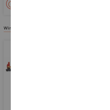
+ 15 000 Referenzen
Auf Lager auf 2 000m²
wir empfehlen ihnen
MASSSTAB
MASSSTAB
1/87
1/87
Bobby-Car-Rennen
6 Reisende