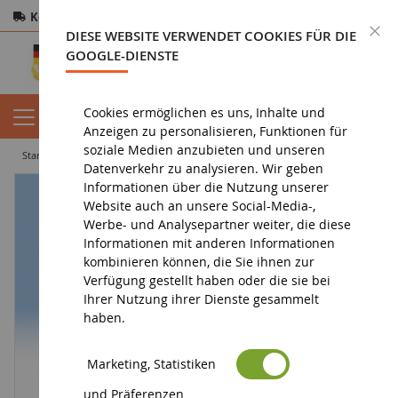
Kostenloser Versand
ab 200€
Sichere Zahlung
S
DIESE WEBSITE VERWENDET COOKIES FÜR DIE
Rücksendungen
innerhalb von 14 Tagen
GOOGLE-DIENSTE
Cookies ermöglichen es uns, Inhalte und
Anzeigen zu personalisieren, Funktionen für
soziale Medien anzubieten und unseren
startseite
diorama
charaktere
Passanten
Datenverkehr zu analysieren. Wir geben
Informationen über die Nutzung unserer
Website auch an unsere Social-Media-,
Werbe- und Analysepartner weiter, die diese
Informationen mit anderen Informationen
kombinieren können, die Sie ihnen zur
Verfügung gestellt haben oder die sie bei
Ihrer Nutzung ihrer Dienste gesammelt
haben.
Marketing, Statistiken
und Präferenzen