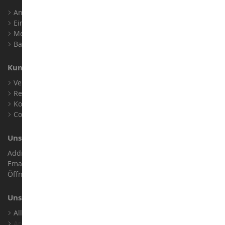
Anmelden
Ein Konto erstellen
Meine Treuepunkte
Barrierefreiheit: nicht konform
Kundensupport
Verkaufsbedingungen
Rechtliche Informationen
Kontakt
Cookies
Unser Geschäft
Address : ZA LE Chemin, 61800 Montsecret
Email :
info@collect-world.de
Öffnungszeiten: Montag bis Samstag / 9:00 bis 18:00 Uhr
Unsere Marken
Alle Unsere Marken Ansehen
Archiv