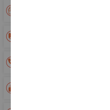
Ihre Treue wird belohnt!
Sammeln Sie bei Ihren Einkäufen Punkte und verwenden Sie
diese für zukünftige Bestellungen
Kostenlose Versandkosten
ab einem Einkaufswert von 200€
100% sichere Zahlung
Sicherung all Ihrer Zahlungen
Lieferung innerhalb von 48/72 Stunden
Colissimo suivi La Poste und Relais-Punkte