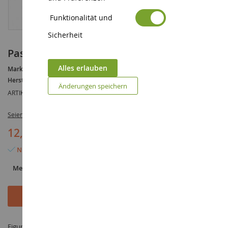
Funktionalität und
Sicherheit
Passanten
Alles erlauben
Marke :
AUCUNE
Hersteller :
NOCH
Änderungen speichern
ARTIKELREFERENZ :
NOC15478
Seien Sie der Erste, der dieses Produkt bewertet
12,90 €
Nur noch 4 Artikel verfügbar
Menge
In den Warenkorb
Figur Passanten im Maßstab 1/87 hergestellt von NOCH unter der