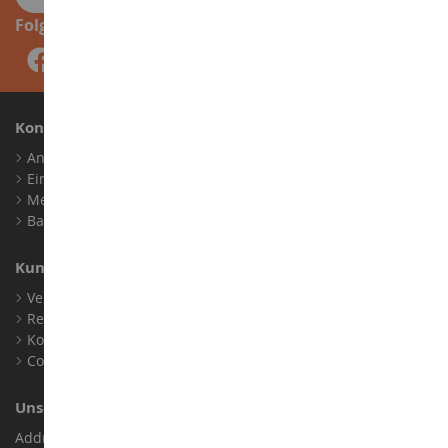
Folge uns
Konto
Anmelden
Ein Konto erstellen
Meine Treuepunkte
Barrierefreiheit: nicht konform
Kundensupport
Verkaufsbedingungen
Rechtliche Informationen
Kontakt
Cookies
Unser Geschäft
Address : ZA LE Chemin, 61800 Montsecret