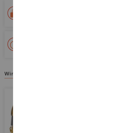
Lieferung innerhalb von 48/72 Stunden
Colissimo suivi La Poste und Relais-Punkte
+ 15 000 Referenzen
Auf Lager auf 2 000m²
wir empfehlen ihnen