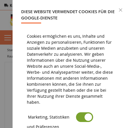
Kostenloser Versand
ab 200€
Sichere Zahlung
S
DIESE WEBSITE VERWENDET COOKIES FÜR DIE
Rücksendungen
innerhalb von 14 Tagen
GOOGLE-DIENSTE
Cookies ermöglichen es uns, Inhalte und
Anzeigen zu personalisieren, Funktionen für
soziale Medien anzubieten und unseren
startseite
tiefbau miniatur
miniaturbagger
Datenverkehr zu analysieren. Wir geben
Raupenbagger CATERPILLAR CAT 320F L mit Fahrer
Informationen über die Nutzung unserer
Website auch an unsere Social-Media-,
Werbe- und Analysepartner weiter, die diese
Informationen mit anderen Informationen
kombinieren können, die Sie ihnen zur
Verfügung gestellt haben oder die sie bei
Ihrer Nutzung ihrer Dienste gesammelt
haben.
Marketing, Statistiken
und Präferenzen