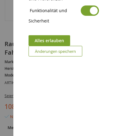
Funktionalität und
Sicherheit
Alles erlauben
Raupenbagger CATERPILLAR CAT 320F L mit
Fahrer
Änderungen speichern
Marke :
CATERPILLAR
Hersteller :
DIECAST MASTERS
Modell :
320F
ARTIKELREFERENZ :
DCM85931
Seien Sie der Erste, der dieses Produkt bewertet
108,90 €
Nur noch 4 Artikel verfügbar
Menge