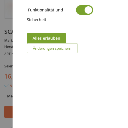
Funktionalität und
Sicherheit
SCANIA Schneeräumfahrzeug Ech:1/87
Alles erlauben
Marke :
SCANIA
Hersteller :
SIKU
Änderungen speichern
ARTIKELREFERENZ :
SIK1898
Seien Sie der Erste, der dieses Produkt bewertet
16,90 €
Nur noch 5 Artikel verfügbar
Menge
In den Warenkorb