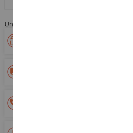
BEWERTUNGEN
Unsere Kundenvorteile
Ihre Treue wird belohnt!
Sammeln Sie bei Ihren Einkäufen Punkte und verwenden Sie
diese für zukünftige Bestellungen
Kostenlose Versandkosten
ab einem Einkaufswert von 200€
100% sichere Zahlung
Sicherung all Ihrer Zahlungen
Lieferung innerhalb von 48/72 Stunden