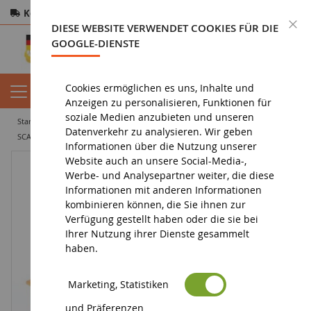
Kostenloser Versand
ab 200€
Sichere Zahlung
S
DIESE WEBSITE VERWENDET COOKIES FÜR DIE
Rücksendungen
innerhalb von 14 Tagen
GOOGLE-DIENSTE
Cookies ermöglichen es uns, Inhalte und
Anzeigen zu personalisieren, Funktionen für
soziale Medien anzubieten und unseren
startseite
tiefbau miniatur
miniatur-lastwagen
träger
Datenverkehr zu analysieren. Wir geben
SCANIA Schneeräumfahrzeug Ech:1/87
Informationen über die Nutzung unserer
Website auch an unsere Social-Media-,
Werbe- und Analysepartner weiter, die diese
Informationen mit anderen Informationen
kombinieren können, die Sie ihnen zur
Verfügung gestellt haben oder die sie bei
Ihrer Nutzung ihrer Dienste gesammelt
haben.
Marketing, Statistiken
und Präferenzen