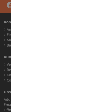
Konto
Anmelden
Ein Konto erstellen
Meine Treuepunkte
Barrierefreiheit: nicht konform
Kundensupport
Verkaufsbedingungen
Rechtliche Informationen
Kontakt
Cookies
Unser Geschäft
Address : ZA LE Chemin, 61800 Montsecret
Email :
info@collect-world.de
Öffnungszeiten: Montag bis Samstag / 9:00 bis 18:00 Uhr