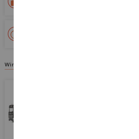
Colissimo suivi La Poste und Relais-Punkte
+ 15 000 Referenzen
Auf Lager auf 2 000m²
wir empfehlen ihnen
MASSSTAB
MASSSTAB
1/43
1/16