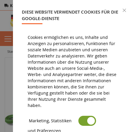
Kostenloser Versand
ab 200€
Sichere Zahlung
S
DIESE WEBSITE VERWENDET COOKIES FÜR DIE
Rücksendungen
innerhalb von 14 Tagen
GOOGLE-DIENSTE
Cookies ermöglichen es uns, Inhalte und
Anzeigen zu personalisieren, Funktionen für
soziale Medien anzubieten und unseren
startseite
figurin
figurine bayala
Schloss Dekoration
Datenverkehr zu analysieren. Wir geben
Informationen über die Nutzung unserer
Website auch an unsere Social-Media-,
Werbe- und Analysepartner weiter, die diese
Informationen mit anderen Informationen
kombinieren können, die Sie ihnen zur
Verfügung gestellt haben oder die sie bei
Ihrer Nutzung ihrer Dienste gesammelt
haben.
Marketing, Statistiken
und Präferenzen