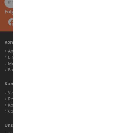
Folge uns
Konto
Anmelden
Ein Konto erstellen
Meine Treuepunkte
Barrierefreiheit: nicht konform
Kundensupport
Verkaufsbedingungen
Rechtliche Informationen
Kontakt
Cookies
Unser Geschäft