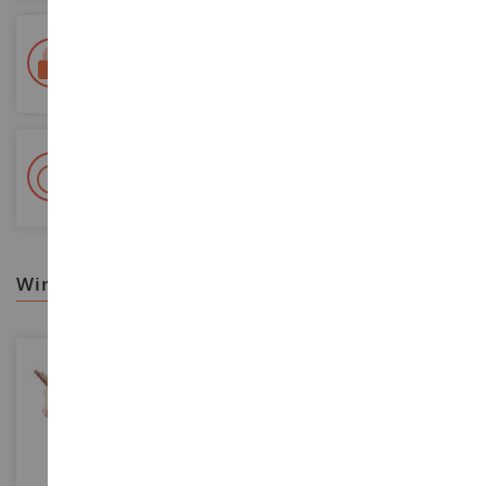
Lieferung innerhalb von 48/72 Stunden
Colissimo suivi La Poste und Relais-Punkte
+ 15 000 Referenzen
Auf Lager auf 2 000m²
wir empfehlen ihnen