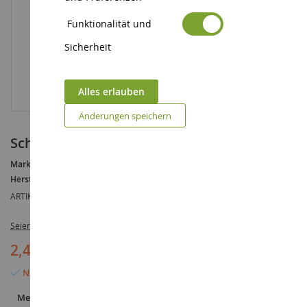
Funktionalität und
Sicherheit
Alles erlauben
Änderungen speichern
Schloss Dekoration
Marke :
AUCUNE
Hersteller :
SCHLEICH
ARTIKELREFERENZ :
SHL42184
Seien Sie der Erste, der dieses Produkt bewertet
2,49 €
Nur noch 2 Artikel verfügbar
Menge