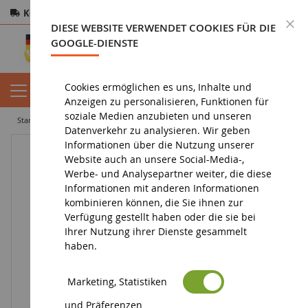
Kostenloser Versand
ab 200€
Sichere Zahlung
S
DIESE WEBSITE VERWENDET COOKIES FÜR DIE
Rücksendungen
innerhalb von 14 Tagen
GOOGLE-DIENSTE
Cookies ermöglichen es uns, Inhalte und
Anzeigen zu personalisieren, Funktionen für
soziale Medien anzubieten und unseren
startseite
figurin
snoopy figurine
Schön
Datenverkehr zu analysieren. Wir geben
Informationen über die Nutzung unserer
Website auch an unsere Social-Media-,
Werbe- und Analysepartner weiter, die diese
Informationen mit anderen Informationen
kombinieren können, die Sie ihnen zur
Verfügung gestellt haben oder die sie bei
Ihrer Nutzung ihrer Dienste gesammelt
haben.
Marketing, Statistiken
und Präferenzen