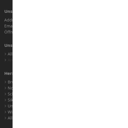
Unser Geschäft
Address : ZA LE Chemin, 61800 Montsecret
Email :
info@collect-world.de
Öffnungszeiten: Montag bis Samstag / 9:00 bis 18:00 Uhr
Unsere Marken
Alle Unsere Marken Ansehen
Archiv
Hersteller
Bruder
Norev
Schuco
Siku
Universal Hobbies
Wiking
Alle Hersteller Ansehen