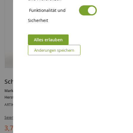
Funktionalität und
Sicherheit
Alles erlauben
Änderungen speichern
Schön
Marke :
AUCUNE
Hersteller :
SCHLEICH
ARTIKELREFERENZ :
SHL22004
Seien Sie der Erste, der dieses Produkt bewertet
3,79 €