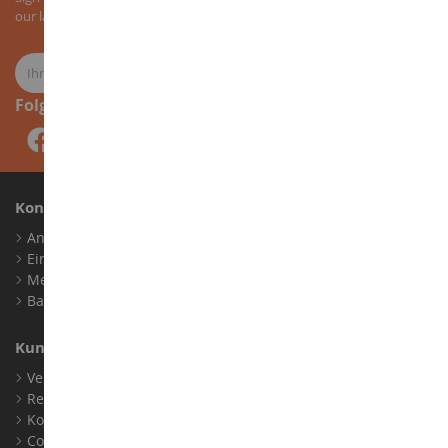
our latest news about agricultural miniatures.
Folge uns
Konto
Anmelden
Ein Konto erstellen
Meine Treuepunkte
Barrierefreiheit: nicht konform
Kundensupport
Verkaufsbedingungen
Rechtliche Informationen
Kontakt
Cookies