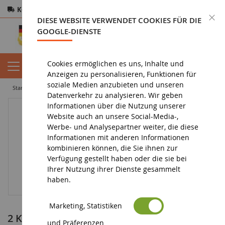
Kostenloser Versand
ab 200€
Sichere Zahlung
S
DIESE WEBSITE VERWENDET COOKIES FÜR DIE
Rücksendungen
innerhalb von 14 Tagen
GOOGLE-DIENSTE
Cookies ermöglichen es uns, Inhalte und
Anzeigen zu personalisieren, Funktionen für
soziale Medien anzubieten und unseren
startseite
diorama
vegetation
bäume
2 Kastanienbäume 20 cm
Datenverkehr zu analysieren. Wir geben
Informationen über die Nutzung unserer
Website auch an unsere Social-Media-,
Werbe- und Analysepartner weiter, die diese
Informationen mit anderen Informationen
kombinieren können, die Sie ihnen zur
Verfügung gestellt haben oder die sie bei
Ihrer Nutzung ihrer Dienste gesammelt
haben.
Marketing, Statistiken
2 Kastanienbäume 20 cm
und Präferenzen