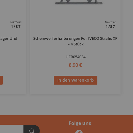
MASSSTAB
MASSSTAB
1/87
1/87
räger Und
Scheinwerferhalterungen Für IVECO Stralis XP
– 4 Stück
HER054034
8,90 €
In den Warenkorb
Folge uns