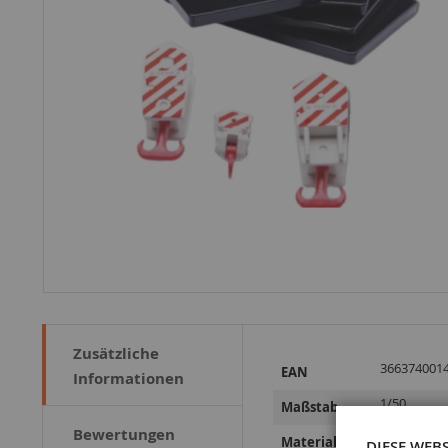
Zusätzliche
Weitere
366374001
EAN
Informationen
Informationen
1/50
Maßstab
Bewertungen
Metall
Material
DIESE WEB