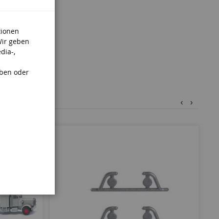
tionen
Wir geben
dia-,
aben oder
‹
›