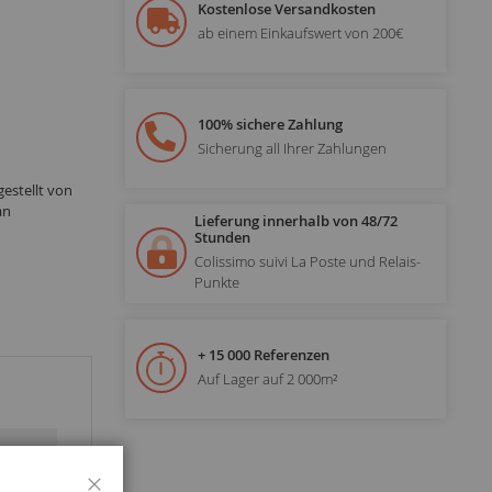
Kostenlose Versandkosten
ab einem Einkaufswert von 200€
100% sichere Zahlung
Sicherung all Ihrer Zahlungen
estellt von
an
Lieferung innerhalb von 48/72
Stunden
Colissimo suivi La Poste und Relais-
Punkte
+ 15 000 Referenzen
Auf Lager auf 2 000m²
Schließen