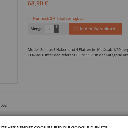
68,90 €
Nur noch 2 Artikel verfügbar
Menge
In den Warenkorb
Modell Set aus 3 Haken und 4 Platten im Maßstab 1/50 herg
CONRAD unter der Referenz CON99925 in der Kategorie Kr
4002
SITE VERWENDET COOKIES FÜR DIE GOOGLE-DIENSTE