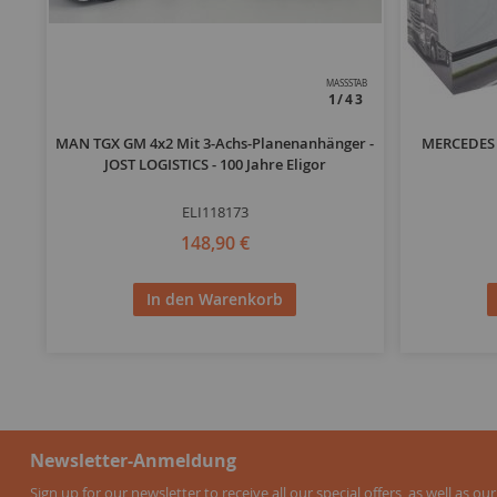
MASSSTAB
1/43
MAN TGX GM 4x2 Mit 3-Achs-Planenanhänger -
MERCEDES 
JOST LOGISTICS - 100 Jahre Eligor
ELI118173
148,90 €
In den Warenkorb
Newsletter-Anmeldung
Sign up for our newsletter to receive all our special offers, as well as our