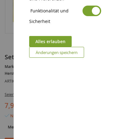
Funktionalität und
Sicherheit
Alles erlauben
Änderungen speichern
Set mit 10 Brennnesseln
Marke :
AUCUNE
Hersteller :
NOCH
ARTIKELREFERENZ :
NOC14138
Seien Sie der Erste, der dieses Produkt bewertet
7,90 €
Nur noch 4 Artikel verfügbar
Menge