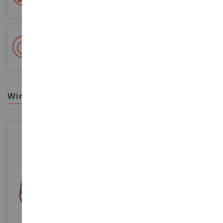
+ 15 000 Referenzen
Auf Lager auf 2 000m²
wir empfehlen ihnen
MASSSTAB
MASSSTAB
1/32
1/87