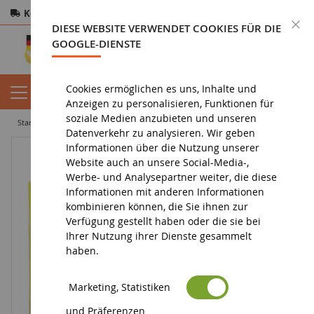
Kostenloser Versand
ab 200€
Sichere Zahlung
S
DIESE WEBSITE VERWENDET COOKIES FÜR DIE
Rücksendungen
innerhalb von 14 Tagen
GOOGLE-DIENSTE
Cookies ermöglichen es uns, Inhalte und
Anzeigen zu personalisieren, Funktionen für
soziale Medien anzubieten und unseren
startseite
diorama
zubehör
Set mit 10 Brennnesseln
Datenverkehr zu analysieren. Wir geben
Informationen über die Nutzung unserer
Website auch an unsere Social-Media-,
Werbe- und Analysepartner weiter, die diese
Informationen mit anderen Informationen
kombinieren können, die Sie ihnen zur
Verfügung gestellt haben oder die sie bei
Ihrer Nutzung ihrer Dienste gesammelt
haben.
Marketing, Statistiken
und Präferenzen