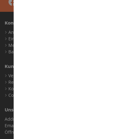
Konto
Anmelden
Ein Konto erstellen
Meine Treuepunkte
Barrierefreiheit: nicht konform
Kundensupport
Verkaufsbedingungen
Rechtliche Informationen
Kontakt
Cookies
Unser Geschäft
Address : ZA LE Chemin, 61800 Montsecret
Email :
info@collect-world.de
Öffnungszeiten: Montag bis Samstag / 9:00 bis 18:00 Uhr