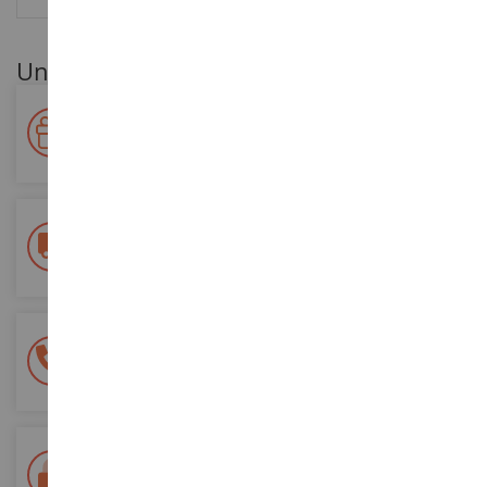
Unsere Kundenvorteile
Ihre Treue wird belohnt!
Sammeln Sie bei Ihren Einkäufen Punkte und verwenden Sie
diese für zukünftige Bestellungen
Kostenlose Versandkosten
ab einem Einkaufswert von 200€
100% sichere Zahlung
Sicherung all Ihrer Zahlungen
Lieferung innerhalb von 48/72 Stunden
Colissimo suivi La Poste und Relais-Punkte