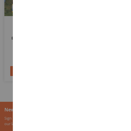
MASSSTAB
MASSSTAB
Set Aus 15 Herbstlichen
4 Weihnachtsbäume 4 Bis 8
Bäumen Und Sträuchern
Cm
HEK1673
NOC25432
34,90 €
10,90 €
In den Warenkorb
In den Warenkorb
Newsletter-Anmeldung
Sign up for our newsletter to receive all our special offers, as well as
our latest news about agricultural miniatures.