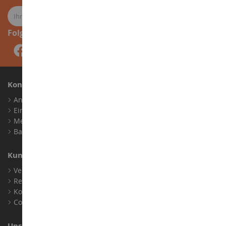
Folge uns
Konto
Anmelden
Ein Konto erstellen
Meine Treuepunkte
Barrierefreiheit: nicht konform
Kundensupport
Verkaufsbedingungen
Rechtliche Informationen
Kontakt
Cookies
Unser Geschäft