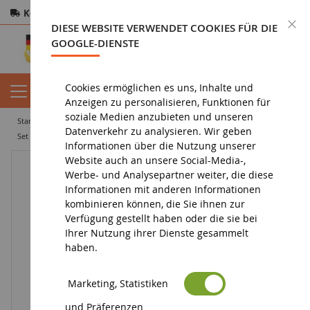
Kostenloser Versand
ab 200€
Sichere Zahlung
S
DIESE WEBSITE VERWENDET COOKIES FÜR DIE
Rücksendungen
innerhalb von 14 Tagen
GOOGLE-DIENSTE
Cookies ermöglichen es uns, Inhalte und
Anzeigen zu personalisieren, Funktionen für
soziale Medien anzubieten und unseren
startseite
diorama
vegetation
beflockung
Datenverkehr zu analysieren. Wir geben
Set mit 3 dunkelgrünen flexiblen Hecken; Länge 50 cm; Abmessungen 7 x 7 mm
Informationen über die Nutzung unserer
Website auch an unsere Social-Media-,
Werbe- und Analysepartner weiter, die diese
Informationen mit anderen Informationen
kombinieren können, die Sie ihnen zur
Verfügung gestellt haben oder die sie bei
Ihrer Nutzung ihrer Dienste gesammelt
haben.
Marketing, Statistiken
und Präferenzen