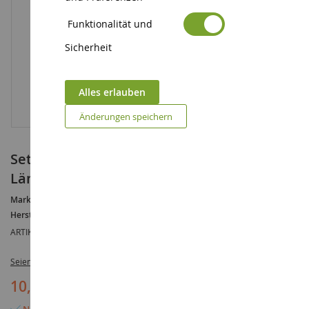
Funktionalität und
Sicherheit
Alles erlauben
Änderungen speichern
Set mit 3 dunkelgrünen flexiblen Hecken;
Länge 50 cm; Abmessungen 7 x 7 mm
Marke :
AUCUNE
Hersteller :
HEKI
ARTIKELREFERENZ :
HEK1185
Seien Sie der Erste, der dieses Produkt bewertet
10,90 €