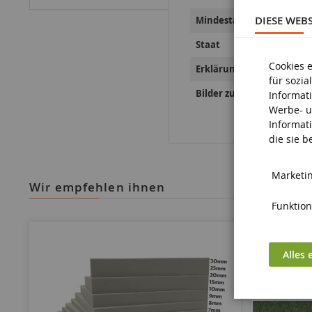
DIESE WEB
Mindestalter
Staat
Cookies 
Erklärungen zur Produkts
für sozi
Bilder zur Produktsicherh
Informat
Werbe- u
Informat
die sie 
Marketin
wir empfehlen ihnen
Funktiona
Alles 