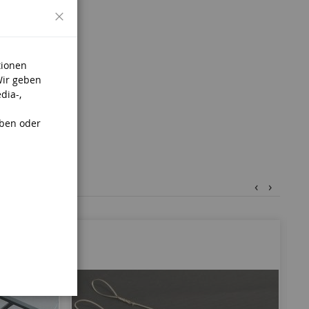
Schließen
tionen
.
Wir geben
dia-,
aben oder
‹
›