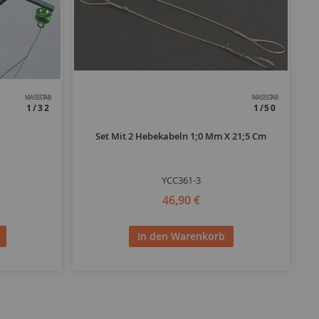
MASSSTAB
MASSSTAB
1/32
1/50
Set Mit 2 Hebekabeln 1;0 Mm X 21;5 Cm
Na
YCC361-3
46,90 €
In den Warenkorb