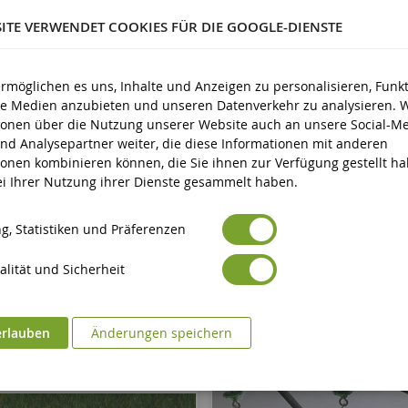
3 Jahre und älter
SITE VERWENDET COOKIES FÜR DIE GOOGLE-DIENSTE
Neun
ermöglichen es uns, Inhalte und Anzeigen zu personalisieren, Funk
Avertissement : ne convient pas aux enfants de moins de 3 ans
icherheit
ale Medien anzubieten und unseren Datenverkehr zu analysieren. 
Marquage CE
eit
ionen über die Nutzung unserer Website auch an unsere Social-Me
nd Analysepartner weiter, die diese Informationen mit anderen
ionen kombinieren können, die Sie ihnen zur Verfügung gestellt h
bei Ihrer Nutzung ihrer Dienste gesammelt haben.
g, Statistiken und Präferenzen
lität und Sicherheit
erlauben
Änderungen speichern