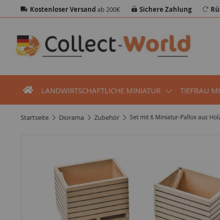
Kostenloser Versand
ab 200€
Sichere Zahlung
Rü
LANDWIRTSCHAFTLICHE MINIATUR
TIEFBAU M
startseite
diorama
zubehör
Set mit 6 Miniatur-Pallox aus Hol