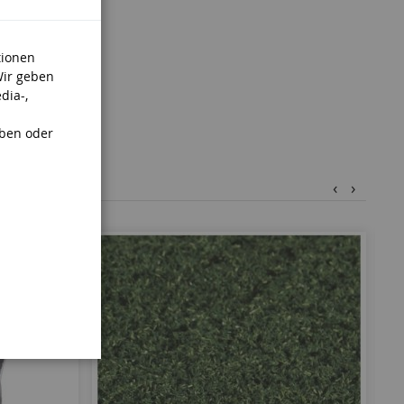
tionen
Wir geben
dia-,
aben oder
‹
›