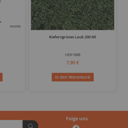
MASSSTAB
MASSSTAB
e
Kieferngrünes Laub 200 Ml
HEK1688
7,90 €
In den Warenkorb
Folge uns