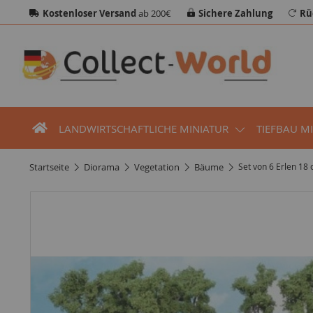
Kostenloser Versand
ab 200€
Sichere Zahlung
Rü
LANDWIRTSCHAFTLICHE MINIATUR
TIEFBAU M
startseite
diorama
vegetation
bäume
Set von 6 Erlen 18