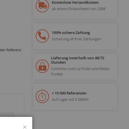
Kostenlose Versandkosten
ab einem Einkaufswert von 200€
100% sichere Zahlung
Sicherung all Ihrer Zahlungen
 der Referenz
Lieferung innerhalb von 48/72
Stunden
Colissimo suivi La Poste und Relais-
Punkte
+ 15 000 Referenzen
Auf Lager auf 2 000m²
Schließen