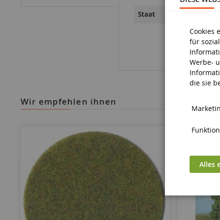
Neun
Staat
Cookies 
für sozi
Informat
Werbe- u
Informat
die sie 
wir empfehlen ihnen
Marketin
Funktiona
Alles 