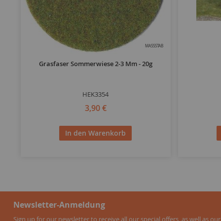
MASSSTAB
Grasfaser Sommerwiese 2-3 Mm - 20g
HEK3354
3,90 €
In den Warenkorb
Newsletter-Anmeldung
Sign up for our newsletter to receive all our special offers, as well as our