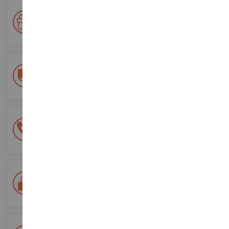
Ihre Treue wird belohnt!
Sammeln Sie bei Ihren Einkäufen Punkte und verwenden Sie
diese für zukünftige Bestellungen
Kostenlose Versandkosten
ab einem Einkaufswert von 200€
100% sichere Zahlung
Sicherung all Ihrer Zahlungen
Lieferung innerhalb von 48/72 Stunden
Colissimo suivi La Poste und Relais-Punkte