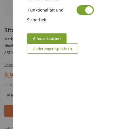
Funktionalität und
Sicherheit
Sitzende Figuren
Alles erlauben
Marke :
AUCUNE
Hersteller :
NOCH
Änderungen speichern
ARTIKELREFERENZ :
NOC18131
Seien Sie der Erste, der dieses Produkt bewertet
9,90 €
Nur noch 3 Artikel verfügbar
Menge
In den Warenkorb
Figur Sitzende Figuren im Maßstab 1/87 hergestellt von NOCH unter