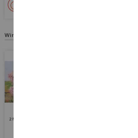
+ 15 000 Referenzen
Auf Lager auf 2 000m²
wir empfehlen ihnen
MASSSTAB
MASSSTAB
2 Mandelbäume 8 Und 9 Cm
Beutel Dekorstein 200 G -
Carrara-Weiß 8 / 12 Mm