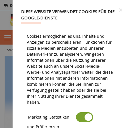
Kostenloser Versand
ab 200€
Sichere Zahlung
S
DIESE WEBSITE VERWENDET COOKIES FÜR DIE
Rücksendungen
innerhalb von 14 Tagen
GOOGLE-DIENSTE
Cookies ermöglichen es uns, Inhalte und
Anzeigen zu personalisieren, Funktionen für
soziale Medien anzubieten und unseren
startseite
diorama
charaktere
Sitzende Figuren
Datenverkehr zu analysieren. Wir geben
Informationen über die Nutzung unserer
Website auch an unsere Social-Media-,
Werbe- und Analysepartner weiter, die diese
Informationen mit anderen Informationen
kombinieren können, die Sie ihnen zur
Verfügung gestellt haben oder die sie bei
Ihrer Nutzung ihrer Dienste gesammelt
haben.
Marketing, Statistiken
und Präferenzen