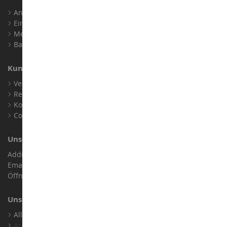
Anmelden
Ein Konto erstellen
Meine Treuepunkte
Barrierefreiheit: nicht konform
Kundensupport
Verkaufsbedingungen
Rechtliche Informationen
Kontakt
Cookies
Unser Geschäft
Address : ZA LE Chemin, 61800 Montsecret
Email :
info@collect-world.de
Öffnungszeiten: Montag bis Samstag / 9:00 bis 18:00 Uhr
Unsere Marken
Alle Unsere Marken Ansehen
Archiv