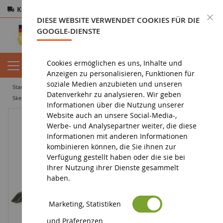
Kostenloser Versand
ab 200€
Sichere Zahlung
S
DIESE WEBSITE VERWENDET COOKIES FÜR DIE
Rücksendungen
innerhalb von 14 Tagen
GOOGLE-DIENSTE
Cookies ermöglichen es uns, Inhalte und
Anzeigen zu personalisieren, Funktionen für
soziale Medien anzubieten und unseren
startseite
tiefbau miniatur
zubehör
becher
Datenverkehr zu analysieren. Wir geben
Skeletteimer Schwarz
Informationen über die Nutzung unserer
Website auch an unsere Social-Media-,
Werbe- und Analysepartner weiter, die diese
Informationen mit anderen Informationen
kombinieren können, die Sie ihnen zur
Verfügung gestellt haben oder die sie bei
Ihrer Nutzung ihrer Dienste gesammelt
haben.
Marketing, Statistiken
und Präferenzen