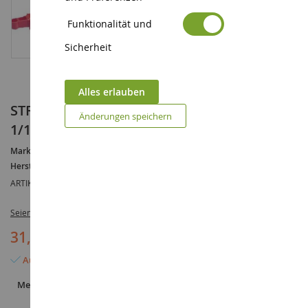
Funktionalität und
Sicherheit
Alles erlauben
STRAUTMANN Futterspender Maßstab
Änderungen speichern
1/16
Marke :
STRAUTMANN
Hersteller :
BRUDER
ARTIKELREFERENZ :
BRU2127
Seien Sie der Erste, der dieses Produkt bewertet
31,90 €
Auf Lager
Menge