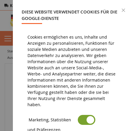
Kostenloser Versand
ab 200€
Sichere Zahlung
S
DIESE WEBSITE VERWENDET COOKIES FÜR DIE
Rücksendungen
innerhalb von 14 Tagen
GOOGLE-DIENSTE
Cookies ermöglichen es uns, Inhalte und
Anzeigen zu personalisieren, Funktionen für
soziale Medien anzubieten und unseren
startseite
landwirtschaftliche miniatur
landwirtschaftliche geräte
Datenverkehr zu analysieren. Wir geben
ausrüstung für die viehzucht
STRAUTMANN Futterspender Maßstab 1/16
Informationen über die Nutzung unserer
Website auch an unsere Social-Media-,
Werbe- und Analysepartner weiter, die diese
Informationen mit anderen Informationen
kombinieren können, die Sie ihnen zur
Verfügung gestellt haben oder die sie bei
Ihrer Nutzung ihrer Dienste gesammelt
haben.
Marketing, Statistiken
und Präferenzen