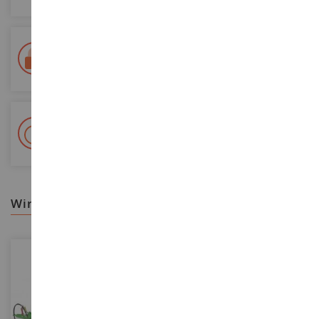
Lieferung innerhalb von 48/72 Stunden
Colissimo suivi La Poste und Relais-Punkte
+ 15 000 Referenzen
Auf Lager auf 2 000m²
wir empfehlen ihnen