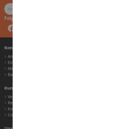
Folge uns
Konto
Anmelden
Ein Konto erstellen
Meine Treuepunkte
Barrierefreiheit: nicht konform
Kundensupport
Verkaufsbedingungen
Rechtliche Informationen
Kontakt
Cookies
Unser Geschäft